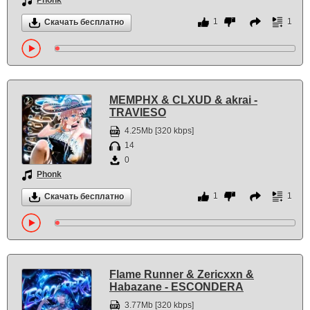
Phonk
1
1
Скачать бесплатно
MEMPHX & CLXUD & akrai -
TRAVIESO
4.25Mb [320 kbps]
14
0
Phonk
1
1
Скачать бесплатно
Flame Runner & Zericxxn &
Habazane - ESCONDERA
3.77Mb [320 kbps]