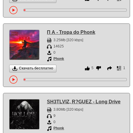
П А - Tropa do Phonk
3.25Mb [320 kbps]
14625
0
Phonk
5
1
Скачать бесплатно
SH3TLVIZ, R?GUEZ - Long Drive
3.80Mb [320 kbps]
9
0
Phonk