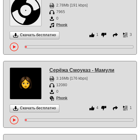
2.78Mb [191 kbps]
7965
0
Phonk
1
3
Скачать бесплатно
Серёжа Смоуказ - Мамули
3.16Mb [176 kbps]
12080
0
Phonk
4
1
Скачать бесплатно