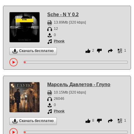
Sche - N Y 0.2
13.89Mb [320 kbps]
12
0
Phonk
2
1
Скачать бесплатно
Марсель Давлетов - Глупо
10.15Mb [320 kbps]
26046
0
Phonk
8
1
Скачать бесплатно