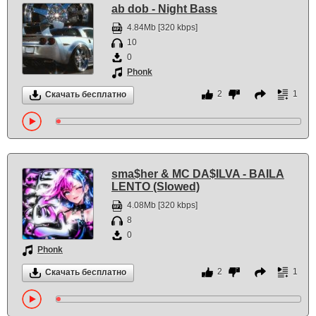
ab dob - Night Bass
4.84Mb [320 kbps]
10
0
Phonk
2
1
Скачать бесплатно
sma$her & MC DA$ILVA - BAILA
LENTO (Slowed)
4.08Mb [320 kbps]
8
0
Phonk
2
1
Скачать бесплатно