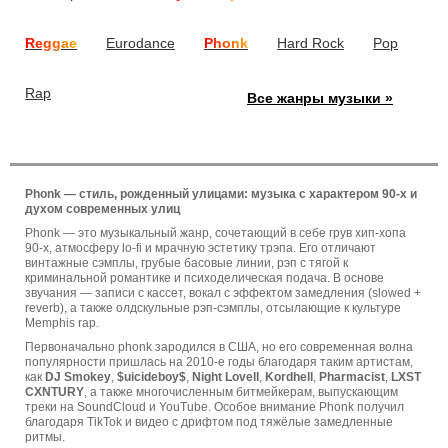
Reggae
Eurodance
Phonk
Hard Rock
Pop
Rap
Все жанры музыки »
Phonk — стиль, рожденный улицами: музыка с характером 90-х и
духом современных улиц
Phonk — это музыкальный жанр, сочетающий в себе грув хип-хопа
90-х, атмосферу lo-fi и мрачную эстетику трэпа. Его отличают
винтажные сэмплы, грубые басовые линии, рэп с тягой к
криминальной романтике и психоделическая подача. В основе
звучания — записи с кассет, вокал с эффектом замедления (slowed +
reverb), а также олдскульные рэп-сэмплы, отсылающие к культуре
Memphis rap.
Первоначально phonk зародился в США, но его современная волна
популярности пришлась на 2010-е годы благодаря таким артистам,
как
DJ Smokey
,
$uicideboy$
,
Night Lovell
,
Kordhell
,
Pharmacist
,
LXST
CXNTURY
, а также многочисленным битмейкерам, выпускающим
треки на SoundCloud и YouTube. Особое внимание Phonk получил
благодаря TikTok и видео с дрифтом под тяжёлые замедленные
ритмы.