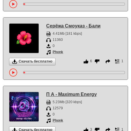
Серёжа Смоуказ - Бали
4.41Mb [181 kbps]
11360
0
Phonk
6
1
Скачать бесплатно
П А - Maximum Energy
5.23Mb [320 kbps]
12579
0
Phonk
3
1
Скачать бесплатно