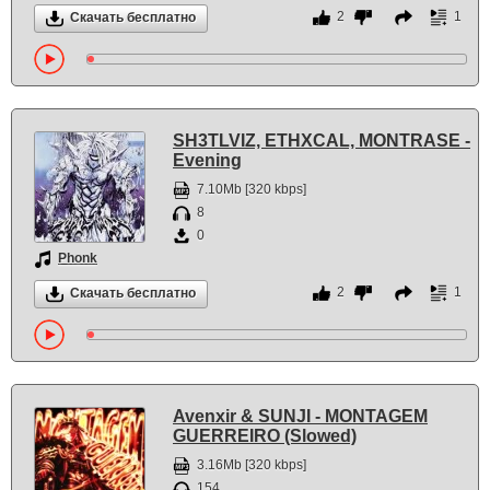
2
1
Скачать бесплатно
SH3TLVIZ, ETHXCAL, MONTRASE -
Evening
7.10Mb [320 kbps]
8
0
Phonk
2
1
Скачать бесплатно
Avenxir & SUNJI - MONTAGEM
GUERREIRO (Slowed)
3.16Mb [320 kbps]
154