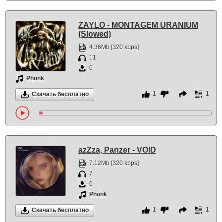
ZAYLO - MONTAGEM URANIUM
(Slowed)
4.36Mb [320 kbps]
11
0
Phonk
1
1
Скачать бесплатно
azZza, Panzer - VOID
7.12Mb [320 kbps]
7
0
Phonk
1
1
Скачать бесплатно