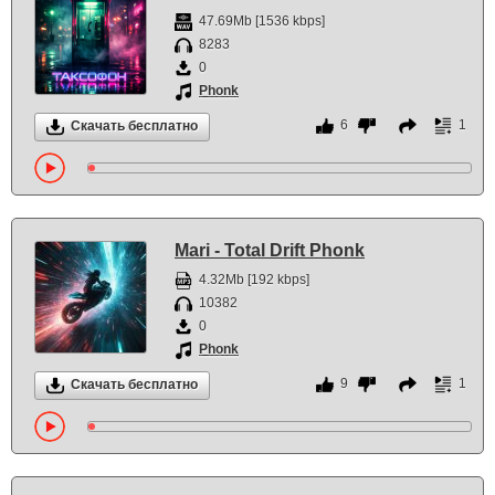
47.69Mb [1536 kbps]
8283
0
Phonk
6
1
Скачать бесплатно
Mari - Total Drift Phonk
4.32Mb [192 kbps]
10382
0
Phonk
9
1
Скачать бесплатно