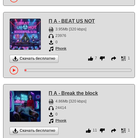
П А - BEAT US NOT
3.95Mb [320 kbps]
23976
0
Phonk
7
1
Скачать бесплатно
П А - Break the block
4.86Mb [320 kbps]
24414
0
Phonk
11
1
Скачать бесплатно