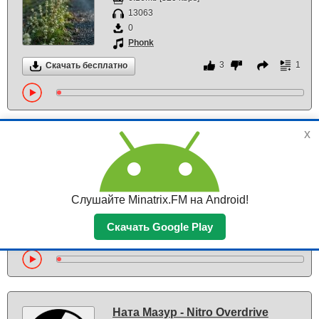
13063
0
Phonk
3
1
Скачать бесплатно
x
Razorkick - Katana Kick
3.00Mb [212 kbps]
13156
0
Слушайте Minatrix.FM на Android!
Phonk
Скачать Google Play
2
1
Скачать бесплатно
Ната Мазур - Nitro Overdrive