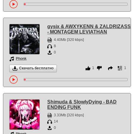
gysix & AWXYKENN & ZALDRIZASS
- MONTAGEM LEVIATHAN
4.40Mb [320 kbps]
8
0
Phonk
1
1
Скачать бесплатно
Shimuda & SlowlyDying - BAD
ENDING FUNK
3.33Mb [320 kbps]
14
0