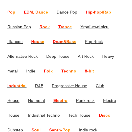
Pop
EDM, Dance
Dance Pop
Hip-hop/Rap
Russian Pop
Rock
Trance
Українські пісні
Шансон
House
Drum&Bass
Pop Rock
Alternative Rock
Deep House
Art Rock
Heavy
metal
Indie
Folk
Techno
8-bit
Industrial
R&B
Progressive House
Club
House
Nu metal
Electro
Punk rock
Electro
House
Industrial Techno
Tech House
Disco
Dubstep
Soul
Synth-Pop
Indie rock