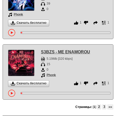
39
0
Phonk
1
1
Скачать бесплатно
S3BZS - ME ENAMOROU
5.19Mb [320 kbps]
15
0
Phonk
1
1
Скачать бесплатно
2
3
»»
Страницы:
[
1
]