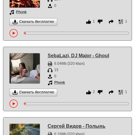
0
Phonk
1
1
Скачать бесплатно
SebaLazi, DJ Major - Ghoul
6.04Mb [320 kbps]
15
0
Phonk
2
1
Скачать бесплатно
Сергей Видов - Полынь
6.16Mb [320 kbps]