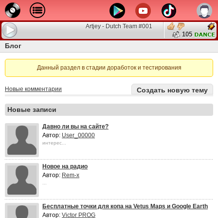
Artjey - Dutch Team #001
105
Блог
Данный раздел в стадии доработок и тестирования
Новые комментарии
Создать новую тему
Новые записи
Давно ли вы на сайте?
Автор:
User_00000
интерес...
Новое на радио
Автор:
Rem-x
...
Бесплатные точки для копа на Vetus Maps и Google Earth
Автор:
Victor PROG