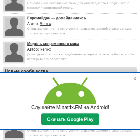
Обновленные бесплатные точки для копа под карты Google Earth с
местами Черняховской культу...
Евромайдан — домайданились
Автор:
Rem-x
Очень жалею, что не приступил к написанию данной статьи раньше,
т. к. все что произошло и ...
Модель современного мира
Автор:
Rem-x
Долго думал, что можно опубликовать первой записью в блоге, чтобы
проверить его работоспос...
Новые сообщества
x
Самые обсуждаемые
Модель современного мира
Автор:
Rem-x
Долго думал, что можно опубликовать первой записью в блоге, чтобы
Слушайте Minatrix.FM на Android!
проверить его работоспос...
Скачать Google Play
Евромайдан — домайданились
Автор:
Rem-x
Очень жалею, что не приступил к написанию данной статьи раньше,
т. к. все что произошло и ...