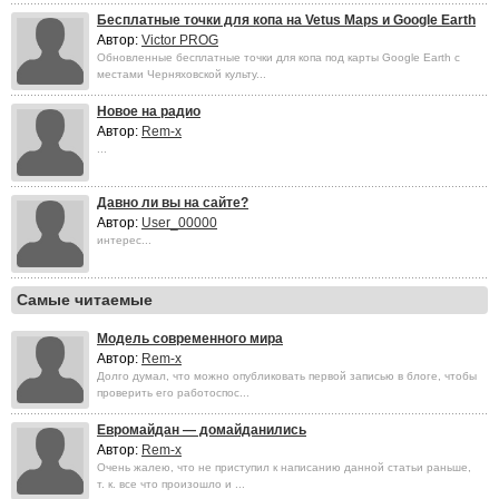
Бесплатные точки для копа на Vetus Maps и Google Earth
Автор:
Victor PROG
Обновленные бесплатные точки для копа под карты Google Earth с
местами Черняховской культу...
Новое на радио
Автор:
Rem-x
...
Давно ли вы на сайте?
Автор:
User_00000
интерес...
Самые читаемые
Модель современного мира
Автор:
Rem-x
Долго думал, что можно опубликовать первой записью в блоге, чтобы
проверить его работоспос...
Евромайдан — домайданились
Автор:
Rem-x
Очень жалею, что не приступил к написанию данной статьи раньше,
т. к. все что произошло и ...