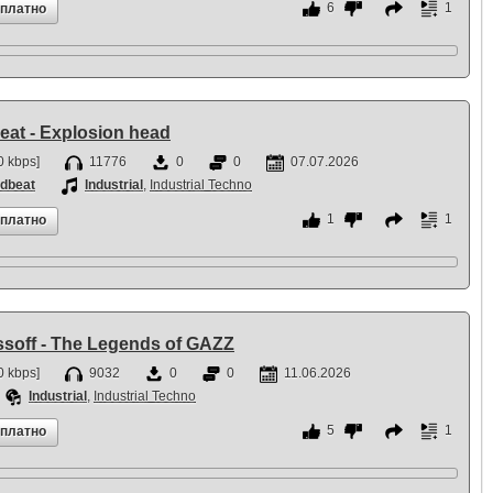
6
1
сплатно
eat - Explosion head
 kbps]
11776
0
0
07.07.2026
dbeat
Industrial
,
Industrial Techno
1
1
сплатно
ssoff - The Legends of GAZZ
 kbps]
9032
0
0
11.06.2026
Industrial
,
Industrial Techno
5
1
сплатно