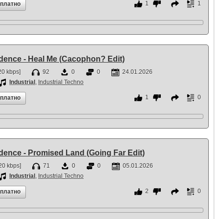
1
1
сплатно
fidence - Heal Me (Cacophon? Edit)
0 kbps]
92
0
0
24.01.2026
Industrial
,
Industrial Techno
1
0
сплатно
fidence - Promised Land (Going Far Edit)
20 kbps]
71
0
0
05.01.2026
Industrial
,
Industrial Techno
2
0
сплатно