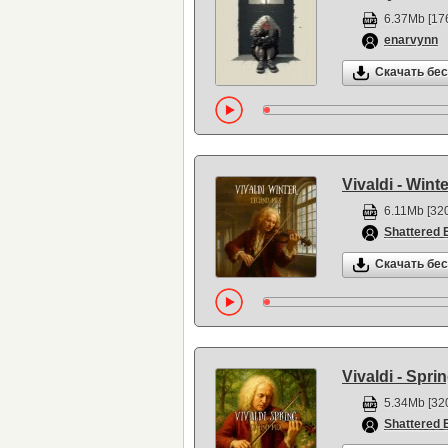
6.37Mb [176
enarvynn
Скачать бе
Vivaldi - Wint
6.11Mb [320
Shattered 
Скачать бе
Vivaldi - Spri
5.34Mb [320
Shattered 