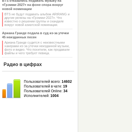
BTS отказались подавать музыку на
«Грэмми-2027» на фоне спора вокруг
новой номинации
BTS не будут подавать альбом ARIRANG и
другие релизы на «Грэмми-2027». Что
известно о решении группы и скандале
вокруг новой азиатской номинации.
Ариана Гранде подала в суд из-за утечки
45 неизданных песен
Ариана Гранде судится с неизвестными
хакерами из-за утечки неизданной музыки,
фото и видео. Что похитили, как продавали
файлы и чего требует певица.
Радио в цифрах
Пользователей всего:
14602
Пользователей в чате:
19
Пользователей Online:
34
Исполнителей:
1004