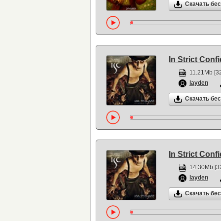
Скачать бе
In Strict Con
11.21Mb [32
layden
Скачать бе
In Strict Con
14.30Mb [3
layden
Скачать бе