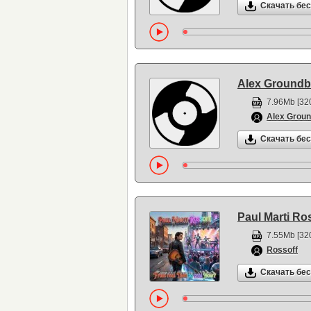
Скачать бе
Alex Groundb
7.96Mb [320
Alex Groun
Скачать бе
Paul Marti Ro
7.55Mb [320
Rossoff
Скачать бе