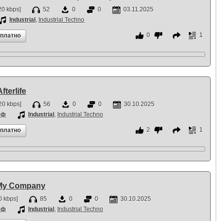
0 kbps]
52
0
0
03.11.2025
Industrial
,
Industrial Techno
0
1
сплатно
fterlife
20 kbps]
56
0
0
30.10.2025
фф
Industrial
,
Industrial Techno
2
1
сплатно
- My Company
 kbps]
85
0
0
30.10.2025
фф
Industrial
,
Industrial Techno