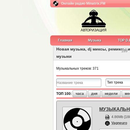
Онлайн радио Minatrix.FM
АВТОРИЗАЦИЯ
Главная
Музыка
TOP D
Новая музыка, dj миксы, ремиксы и
100
музыки
Музыкальных треков: 371
ТОП 100:
часа
дня
недели
ме
МУЗЫКАЛЬНЫ
4.86Mb [188
Vagneuro