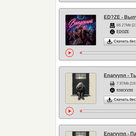
ED?ZE - Вып
66.27Mb [2
EDOZE
Скачать бе
Enarvynn - Т
7.97Mb [193
enarvynn
Скачать бе
Enarvynn - П