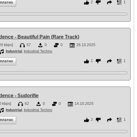
2
1
сплатно
idence - Beautiful Pain (Rare Track)
0 kbps]
57
0
0
26.10.2025
Industrial
,
Industrial Techno
1
1
сплатно
idence - Sudorifie
 kbps]
62
0
0
14.10.2025
Industrial
,
Industrial Techno
2
1
сплатно