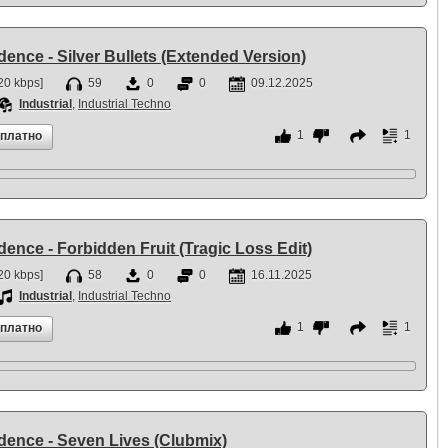
idence - Silver Bullets (Extended Version)
20 kbps]
59
0
0
09.12.2025
Industrial
,
Industrial Techno
1
1
сплатно
idence - Forbidden Fruit (Tragic Loss Edit)
20 kbps]
58
0
0
16.11.2025
Industrial
,
Industrial Techno
1
1
сплатно
idence - Seven Lives (Clubmix)