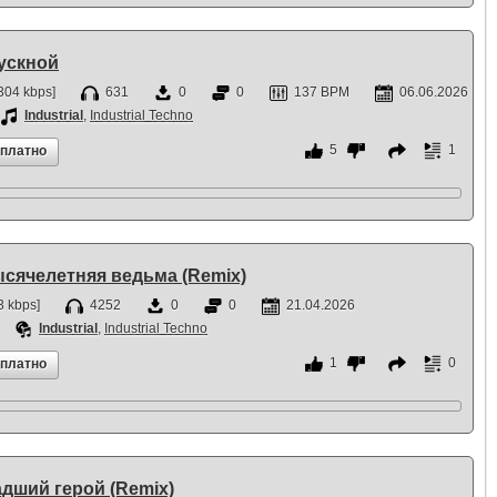
ускной
304 kbps]
631
0
0
137 BPM
06.06.2026
Industrial
,
Industrial Techno
5
1
сплатно
ысячелетняя ведьма (Remix)
 kbps]
4252
0
0
21.04.2026
Industrial
,
Industrial Techno
1
0
сплатно
адший герой (Remix)