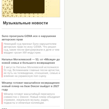
Музыкальные новости
Suno проиграла GEMA иск о нарушении
авторских прав
Немецкий суд признал Suno нарушителем
авторских прав по иску GEMA. Что решил
суд, какие песни фигурировали в деле и чем
вердикт грозит ИИ-индустрии.
Наталье Могилевской — 51: от «Місяця» до
новой семьи и большого возвращения
2 августа Наталье Могилевской исполнился
51 год. Вспоминаем главные песни артистки,
ее путь на телевидении, отношения, семью и
влияние на украинскую поп-сцену.
Winamp готовит масштабное возвращение:
новый плеер на базе Deezer выйдет в 2027
году
Winamp готовит масштабный перезапуск
совместно с Deezer. Новый плеер объединит
стриминг, локальную музыку, радио,
подкасты и облачные коллекции.