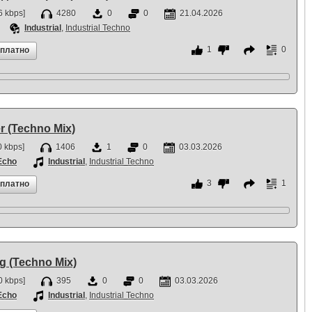
 kbps]
4280
0
0
21.04.2026
Industrial
,
Industrial Techno
1
0
сплатно
er (Techno Mix)
 kbps]
1406
1
0
03.03.2026
Echo
Industrial
,
Industrial Techno
3
1
сплатно
ng (Techno Mix)
 kbps]
395
0
0
03.03.2026
Echo
Industrial
,
Industrial Techno