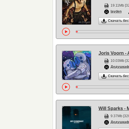
19.11Mb [32
layden
Скачать бе
Joris Voorn - A
10.03Mb [3
Дедушка
Скачать бе
Will Sparks 
9.37Mb [320
Дедушка