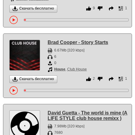
9
1
Скачать бесплатно
Brad Cooper - Story Starts
6.67Mb [320 kbps]
6
0
House
,
Club House
2
1
Скачать бесплатно
David Guetta - The world is mine (A
LIFE STYLE club house remixx )
7.98Mb [320 kbps]
7680