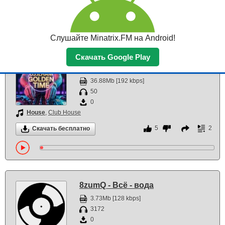
3
1
Скачать бесплатно
Слушайте Minatrix.FM на Android!
Скачать Google Play
DJ ILHAM - GOLDEN TIME FULL
BASS VIRAL TERBARU 2026
36.88Mb [192 kbps]
50
0
House
,
Club House
5
2
Скачать бесплатно
8zumQ - Всё - вода
3.73Mb [128 kbps]
3172
0