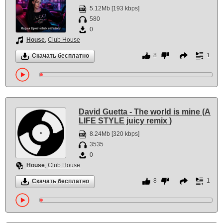
5.12Mb [193 kbps]
580
0
House
,
Club House
8
1
Скачать бесплатно
David Guetta - The world is mine (A
LIFE STYLE juicy remix )
8.24Mb [320 kbps]
3535
0
House
,
Club House
8
1
Скачать бесплатно