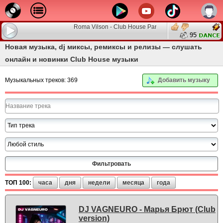
Roma Vilson - Club House Party
95
Новая музыка, dj миксы, ремиксы и релизы — слушать
онлайн и новинки Club House музыки
Музыкальных треков: 369
Добавить музыку
ТОП 100:
часа
дня
недели
месяца
года
DJ VAGNEURO - Марья Брют (Club
version)