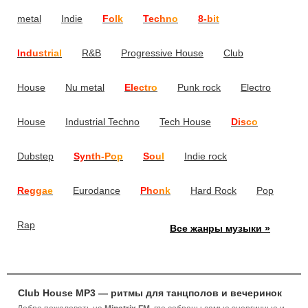
metal
Indie
Folk
Techno
8-bit
Industrial
R&B
Progressive House
Club
House
Nu metal
Electro
Punk rock
Electro
House
Industrial Techno
Tech House
Disco
Dubstep
Synth-Pop
Soul
Indie rock
Reggae
Eurodance
Phonk
Hard Rock
Pop
Rap
Все жанры музыки »
Club House MP3 — ритмы для танцполов и вечеринок