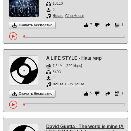
10116
0
House
,
Club House
7
1
Скачать бесплатно
A LIFE STYLE - Наш мир
7.54Mb [320 kbps]
5403
0
House
,
Club House
5
1
Скачать бесплатно
David Guetta - The world is mine (A