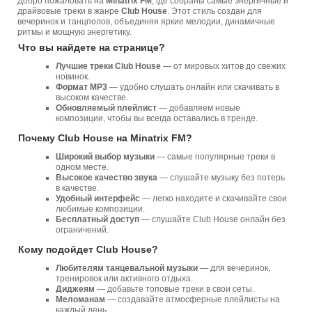
Добро пожаловать на
Minatrix FM
, где собраны самые энергичные и
драйвовые треки в жанре
Club House
. Этот стиль создан для
вечеринок и танцполов, объединяя яркие мелодии, динамичные
ритмы и мощную энергетику.
Что вы найдете на странице?
Лучшие треки Club House
— от мировых хитов до свежих
новинок.
Формат MP3
— удобно слушать онлайн или скачивать в
высоком качестве.
Обновляемый плейлист
— добавляем новые
композиции, чтобы вы всегда оставались в тренде.
Почему Club House на Minatrix FM?
Широкий выбор музыки
— самые популярные треки в
одном месте.
Высокое качество звука
— слушайте музыку без потерь
в качестве.
Удобный интерфейс
— легко находите и скачивайте свои
любимые композиции.
Бесплатный доступ
— слушайте Club House онлайн без
ограничений.
Кому подойдет Club House?
Любителям танцевальной музыки
— для вечеринок,
тренировок или активного отдыха.
Диджеям
— добавьте топовые треки в свои сеты.
Меломанам
— создавайте атмосферные плейлисты на
каждый день.