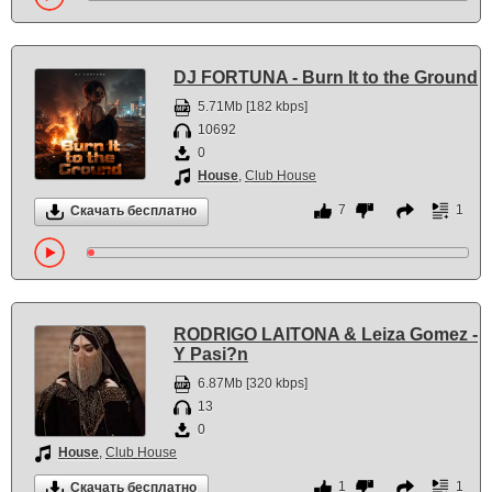
DJ FORTUNA - Burn It to the Ground
5.71Mb [182 kbps]
10692
0
House
,
Club House
7
1
Скачать бесплатно
RODRIGO LAITONA & Leiza Gomez -
Y Pasi?n
6.87Mb [320 kbps]
13
0
House
,
Club House
1
1
Скачать бесплатно