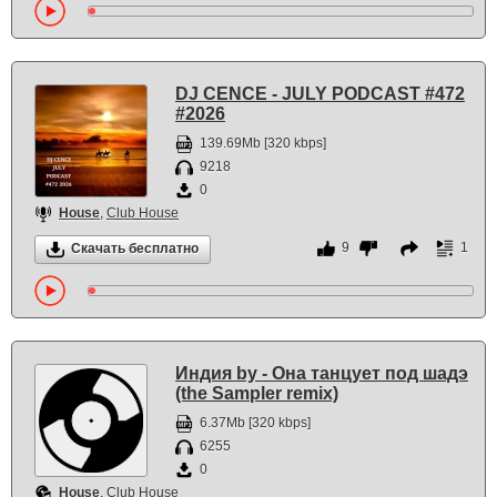
DJ CENCE - JULY PODCAST #472
#2026
139.69Mb [320 kbps]
9218
0
House
,
Club House
9
1
Скачать бесплатно
Индия by - Она танцует под шадэ
(the Sampler remix)
6.37Mb [320 kbps]
6255
0
House
,
Club House