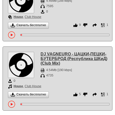
4.46Mb [188 kbps]
7595
0
House
,
Club House
9
1
Скачать бесплатно
DJ VAGNEURO - ЦАЦКИ-ПЕЦКИ-
БУТЕРБРОД (Республика ШКиД)
(Club Mix)
4.54Mb [190 kbps]
4735
0
House
,
Club House
5
1
Скачать бесплатно