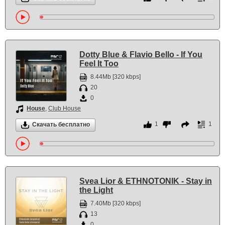
Dotty Blue & Flavio Bello - If You
Feel It Too
8.44Mb [320 kbps]
20
0
House
,
Club House
1
1
Скачать бесплатно
Svea Lior & ETHNOTONIK - Stay in
the Light
7.40Mb [320 kbps]
13
0