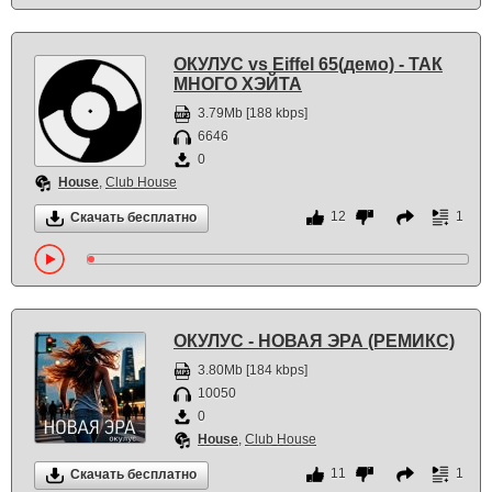
ОКУЛУС vs Eiffel 65(демо) - ТАК
МНОГО ХЭЙТА
3.79Mb [188 kbps]
6646
0
House
,
Club House
12
1
Скачать бесплатно
ОКУЛУС - НОВАЯ ЭРА (РЕМИКС)
3.80Mb [184 kbps]
10050
0
House
,
Club House
11
1
Скачать бесплатно