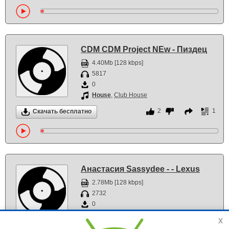
CDM CDM Project NEw - Пиздец
4.40Mb [128 kbps]
5817
0
House
,
Club House
2
1
Скачать бесплатно
Анастасия Sassydee - - Lexus
2.78Mb [128 kbps]
2732
0
House
,
Club House
x