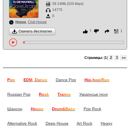
59.14Mb [320 kbps]
14775
0
House
,
Club House
7
1
Скачать бесплатно
2
3
»»
Страницы:
[
1
]
Pop
EDM, Dance
Dance Pop
Hip-hop/Rap
Russian Pop
Rock
Trance
Українські пісні
Шансон
House
Drum&Bass
Pop Rock
Alternative Rock
Deep House
Art Rock
Heavy