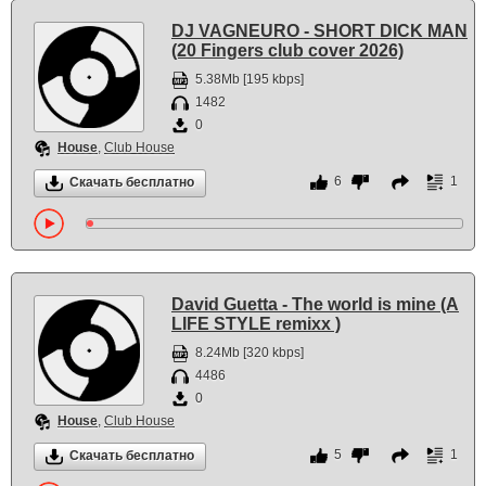
DJ VAGNEURO - SHORT DICK MAN
(20 Fingers club cover 2026)
5.38Mb [195 kbps]
1482
0
House
,
Club House
6
1
Скачать бесплатно
David Guetta - The world is mine (A
LIFE STYLE remixx )
8.24Mb [320 kbps]
4486
0
House
,
Club House
5
1
Скачать бесплатно