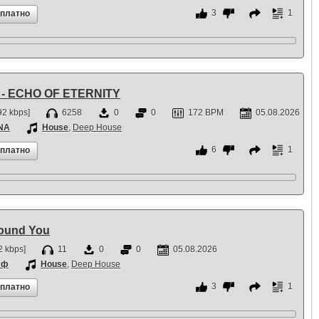
3
1
сплатно
- ECHO OF ETERNITY
2 kbps]
6258
0
0
172 BPM
05.08.2026
NA
House
,
Deep House
6
1
сплатно
Found You
 kbps]
11
0
0
05.08.2026
фф
House
,
Deep House
3
1
сплатно