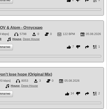
2
1
сплатно
GOV & Atom - Отпускаю
 kbps]
5798
0
0
122 BPM
05.08.2026
8
House
,
Deep House
7
1
сплатно
on't lose hope (Original Mix)
20 kbps]
8053
3
0
05.08.2026
House
,
Deep House
14
2
сплатно