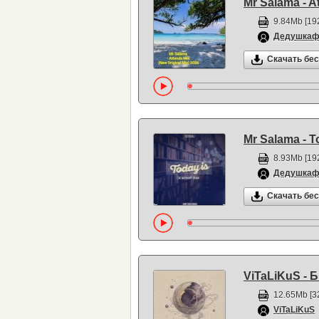
Mr Salama - A
9.84Mb [192
Дедушка
Скачать бе
Mr Salama - T
8.93Mb [192
Дедушка
Скачать бе
ViTaLiKuS 
12.65Mb [3
ViTaLiKuS