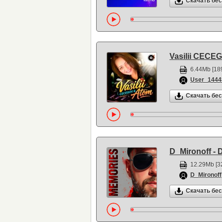
Скачать бе
Vasilii CECE
6.44Mb [189
User_1444
Скачать бе
D_Mironoff - D
12.29Mb [3
D_Mironoff
Скачать бе