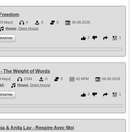
 Freedom
20 kbps]
4
0
0
06.08.2026
House
,
Deep House
3
1
сплатно
 The Weight of Words
 kbps]
2594
0
0
82 BPM
06.08.2026
NA
House
,
Deep House
3
1
сплатно
a & Anita Lav - Respire Avec Moi