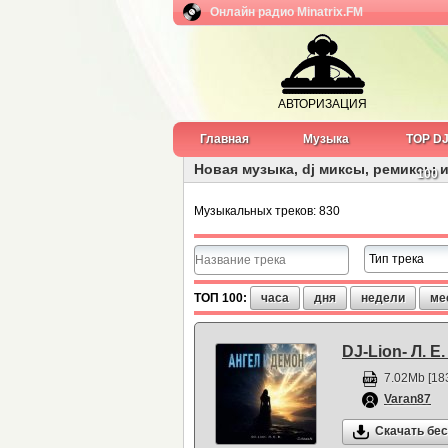
Онлайн радио Minatrix.FM
АВТОРИЗАЦИЯ
Главная
Музыка
TOP D
Новая музыка, dj миксы, ремиксы 
100
Музыкальных треков: 830
ТОП 100:
часа
дня
недели
ме
DJ-Lion- Л. Е
7.02Mb [183
Varan87
Скачать бе