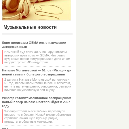
Музыкальные новости
Suno проиграла GEMA иск о нарушении
авторских прав
Немецкий суд признал Suno нарушителем
авторских прав по иску GEMA. Что решил
суд, какие песни фигурировали в деле и чем
вердикт грозит ИИ-индустрии.
Наталье Могилевской — 51: от «Місяця» до
новой семьи и большого возвращения
2 августа Наталье Могилевской исполнился
51 год. Вспоминаем главные песни артистки,
ее путь на телевидении, отношения, семью и
влияние на украинскую поп-сцену.
Winamp готовит масштабное возвращение:
новый плеер на базе Deezer выйдет в 2027
году
Winamp готовит масштабный перезапуск
совместно с Deezer. Новый плеер объединит
стриминг, локальную музыку, радио,
подкасты и облачные коллекции.