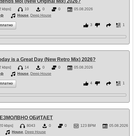
ttends Moi (New Original Mix) 2026?
 kbps]
10
0
0
05.08.2026
фф
House
,
Deep House
3
1
сплатно
oday is a Great Day (New Retro Mix) 2026?
 kbps]
14
0
0
05.08.2026
фф
House
,
Deep House
4
1
сплатно
- БЕЗМОЛВНО ОБИТАЕТ
20 kbps]
8043
0
0
123 BPM
05.08.2026
House
,
Deep House