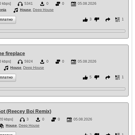
 kbps]
5341
0
0
05.08.2026
onia
House
,
Deep House
3
1
сплатно
he fireplace
 kbps]
5924
0
0
05.08.2026
House
,
Deep House
5
1
сплатно
Got (Reecey Boi Remix)
20 kbps]
3
0
0
05.08.2026
House
,
Deep House