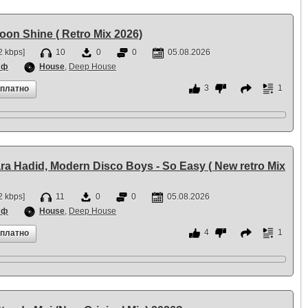
oon Shine ( Retro Mix 2026)
 kbps]
10
0
0
05.08.2026
фф
House
,
Deep House
3
1
сплатно
ra Hadid, Modern Disco Boys - So Easy ( New retro Mix
 kbps]
11
0
0
05.08.2026
фф
House
,
Deep House
4
1
сплатно