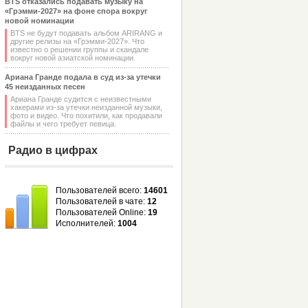
BTS отказались подавать музыку на
«Грэмми-2027» на фоне спора вокруг
новой номинации
BTS не будут подавать альбом ARIRANG и
другие релизы на «Грэмми-2027». Что
известно о решении группы и скандале
вокруг новой азиатской номинации.
Ариана Гранде подала в суд из-за утечки
45 неизданных песен
Ариана Гранде судится с неизвестными
хакерами из-за утечки неизданной музыки,
фото и видео. Что похитили, как продавали
файлы и чего требует певица.
Радио в цифрах
Пользователей всего:
14601
Пользователей в чате:
12
Пользователей Online:
19
Исполнителей:
1004