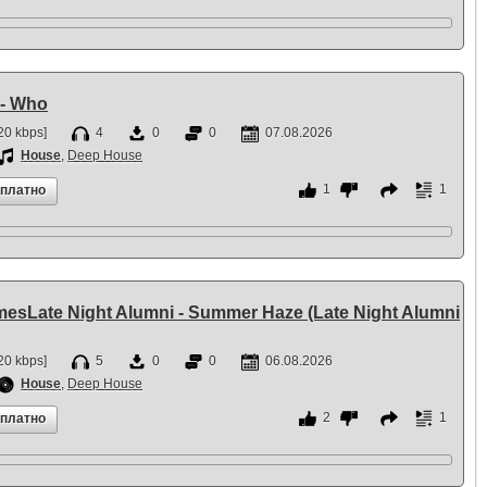
- Who
20 kbps]
4
0
0
07.08.2026
House
,
Deep House
1
1
сплатно
esLate Night Alumni - Summer Haze (Late Night Alumni
20 kbps]
5
0
0
06.08.2026
House
,
Deep House
2
1
сплатно