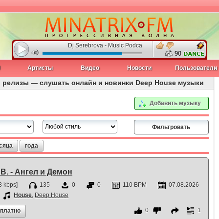
Dj Serebrova - Music Podcast Night Fire #3
90
J
Артисты
Видео
Новости
Пользователи
и релизы — слушать онлайн и новинки Deep House музыки
Добавить музыку
сяца
года
. В. - Ангел и Демон
 kbps]
135
0
0
110 BPM
07.08.2026
House
,
Deep House
0
1
сплатно