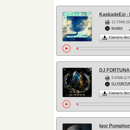
KaskadeEzi -
12.75Mb [3
layden
Скачать бе
DJ FORTUNA -
9.05Mb [179
DJ FORTU
Скачать бе
Igor Pumphoni