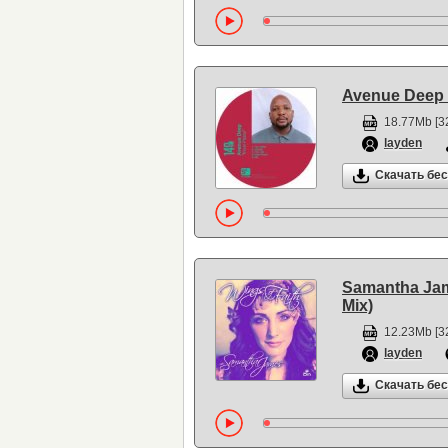
Avenue Deep 
18.77Mb [3
layden
Скачать бе
Samantha Jam
Mix)
12.23Mb [3
layden
Скачать бе