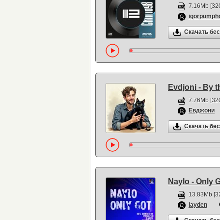
7.16Mb [320
igorpumph
Скачать бе
Evdjoni - By t
7.76Mb [320
Евджони
Скачать бе
Naylo - Only 
13.83Mb [3
layden