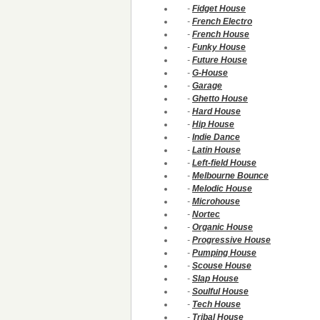
-
Fidget House
-
French Electro
-
French House
-
Funky House
-
Future House
-
G-House
-
Garage
-
Ghetto House
-
Hard House
-
Hip House
-
Indie Dance
-
Latin House
-
Left-field House
-
Melbourne Bounce
-
Melodic House
-
Microhouse
-
Nortec
-
Organic House
-
Progressive House
-
Pumping House
-
Scouse House
-
Slap House
-
Soulful House
-
Tech House
-
Tribal House