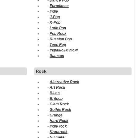
-
Dance Pop
-
Eurodance
-
Indie
-
J-Pop
-
K-Pop
-
Latin Pop
-
Pop Rock
-
Russian Pop
-
Teen Pop
-
Українські пісні
-
Шансон
Rock
-
Alternative Rock
-
Art Rock
-
Blues
-
Britpop
-
Glam Rock
-
Gothic Rock
-
Grunge
-
Hard Rock
-
Indie rock
-
Krautrock
-
Nu metal