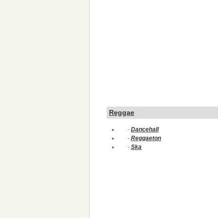
Reggae
-
Dancehall
-
Reggaeton
-
Ska