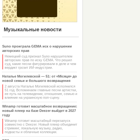
Музыкальные новости
Suno проиграла GEMA иск о нарушении
авторских прав
Немецкий суд признал Suno нарушителем
авторских прав по иску GEMA. Что решил
суд, какие песни фигурировали в деле и чем
вердикт грозит ИИ-индустрии.
Наталье Могилевской — 51: от «Місяця» до
новой семьи и большого возвращения
2 августа Наталье Могилевской исполнился
51 год. Вспоминаем главные песни артистки,
ее путь на телевидении, отношения, семью и
влияние на украинскую поп-сцену.
Winamp готовит масштабное возвращение:
новый плеер на базе Deezer выйдет в 2027
году
Winamp готовит масштабный перезапуск
совместно с Deezer. Новый плеер объединит
стриминг, локальную музыку, радио,
подкасты и облачные коллекции.