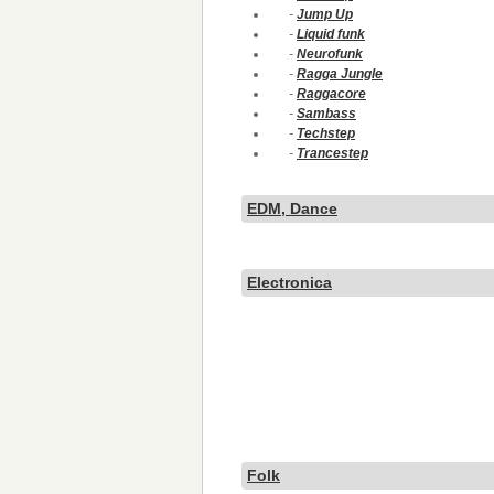
-
Jump Up
-
Liquid funk
-
Neurofunk
-
Ragga Jungle
-
Raggacore
-
Sambass
-
Techstep
-
Trancestep
EDM, Dance
Electronica
Folk