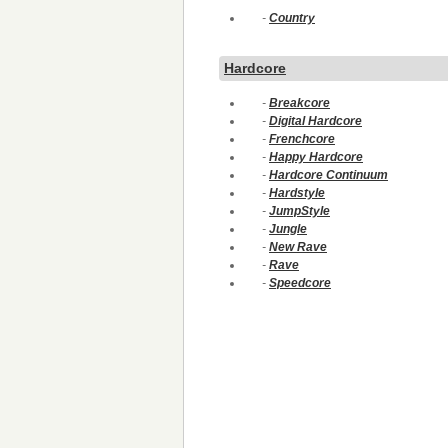
-
Country
Hardcore
-
Breakcore
-
Digital Hardcore
-
Frenchcore
-
Happy Hardcore
-
Hardcore Continuum
-
Hardstyle
-
JumpStyle
-
Jungle
-
New Rave
-
Rave
-
Speedcore