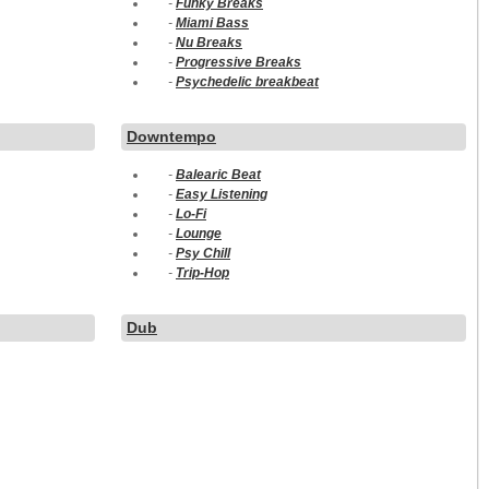
-
Funky Breaks
-
Miami Bass
-
Nu Breaks
-
Progressive Breaks
-
Psychedelic breakbeat
Downtempo
-
Balearic Beat
-
Easy Listening
-
Lo-Fi
-
Lounge
-
Psy Chill
-
Trip-Hop
Dub