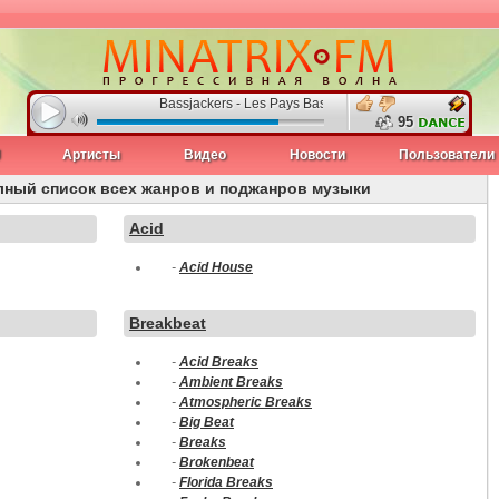
Bassjackers - Les Pays Bass Radio
95
J
Артисты
Видео
Новости
Пользователи
ный список всех жанров и поджанров музыки
Acid
-
Acid House
Breakbeat
-
Acid Breaks
-
Ambient Breaks
-
Atmospheric Breaks
-
Big Beat
-
Breaks
-
Brokenbeat
-
Florida Breaks