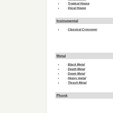
-
Tropical House
-
Vocal House
Instrumental
-
Classical Crossover
Metal
-
Black Metal
-
Death Metal
-
Doom Metal
-
Heavy metal
-
Thrash Metal
Phonk