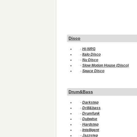
Disco
-
Hi-NRG
-
Italo Disco
-
Nu Disco
-
Slow Motion House (Disco)
-
Space Disco
Drum&Bass
-
Darkstep
-
Drill&bass
-
Drumfunk
-
Dubwise
-
Hardstep
-
Intelligent
-
Jazzstep