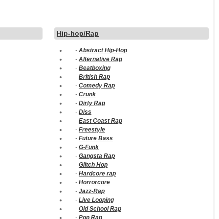
Hip-hop/Rap
-
Abstract Hip-Hop
-
Alternative Rap
-
Beatboxing
-
British Rap
-
Comedy Rap
-
Crunk
-
Dirty Rap
-
Diss
-
East Coast Rap
-
Freestyle
-
Future Bass
-
G-Funk
-
Gangsta Rap
-
Glitch Hop
-
Hardcore rap
-
Horrorcore
-
Jazz-Rap
-
Live Looping
-
Old School Rap
-
Pop Rap