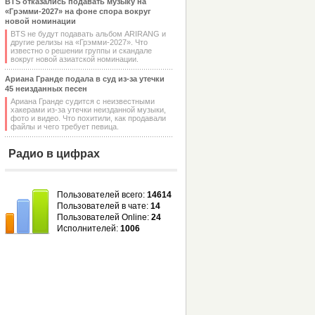
BTS отказались подавать музыку на
«Грэмми-2027» на фоне спора вокруг
новой номинации
BTS не будут подавать альбом ARIRANG и
другие релизы на «Грэмми-2027». Что
известно о решении группы и скандале
вокруг новой азиатской номинации.
Ариана Гранде подала в суд из-за утечки
45 неизданных песен
Ариана Гранде судится с неизвестными
хакерами из-за утечки неизданной музыки,
фото и видео. Что похитили, как продавали
файлы и чего требует певица.
Радио в цифрах
Пользователей всего:
14614
Пользователей в чате:
14
Пользователей Online:
24
Исполнителей:
1006