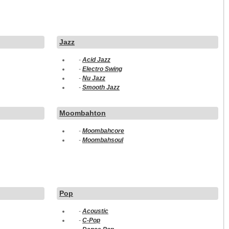
Jazz
-
Acid Jazz
-
Electro Swing
-
Nu Jazz
-
Smooth Jazz
Moombahton
-
Moombahcore
-
Moombahsoul
Pop
-
Acoustic
-
C-Pop