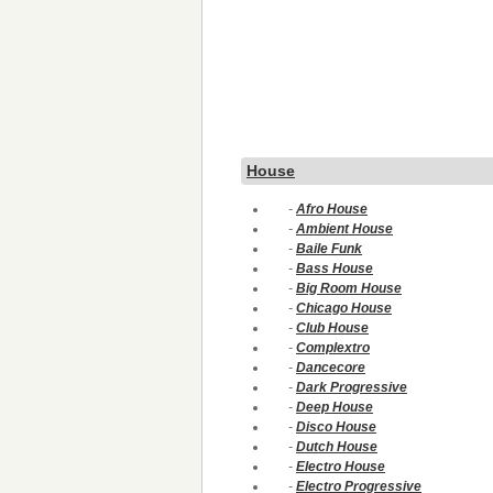
House
-
Afro House
-
Ambient House
-
Baile Funk
-
Bass House
-
Big Room House
-
Chicago House
-
Club House
-
Complextro
-
Dancecore
-
Dark Progressive
-
Deep House
-
Disco House
-
Dutch House
-
Electro House
-
Electro Progressive