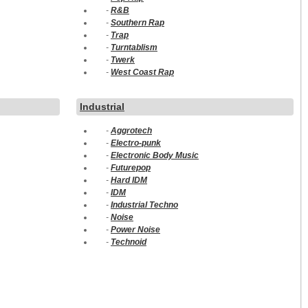
-
R&B
-
Southern Rap
-
Trap
-
Turntablism
-
Twerk
-
West Coast Rap
Industrial
-
Aggrotech
-
Electro-punk
-
Electronic Body Music
-
Futurepop
-
Hard IDM
-
IDM
-
Industrial Techno
-
Noise
-
Power Noise
-
Technoid