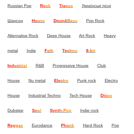
Russian Pop
Rock
Trance
Українські пісні
Шансон
House
Drum&Bass
Pop Rock
Alternative Rock
Deep House
Art Rock
Heavy
metal
Indie
Folk
Techno
8-bit
Industrial
R&B
Progressive House
Club
House
Nu metal
Electro
Punk rock
Electro
House
Industrial Techno
Tech House
Disco
Dubstep
Soul
Synth-Pop
Indie rock
Reggae
Eurodance
Phonk
Hard Rock
Pop