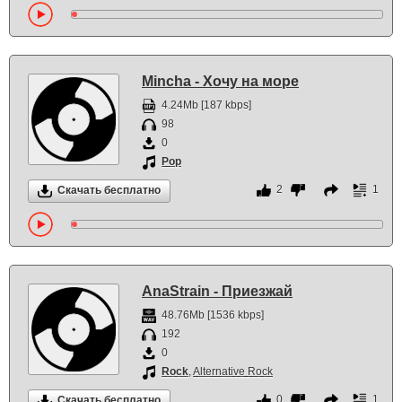
Mincha - Хочу на море
4.24Mb [187 kbps]
98
0
Pop
2
1
Скачать бесплатно
AnaStrain - Приезжай
48.76Mb [1536 kbps]
192
0
Rock
,
Alternative Rock
0
1
Скачать бесплатно