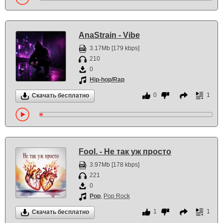
AnaStrain - Vibe
3.17Mb [179 kbps]
210
0
Hip-hop/Rap
0
1
Скачать бесплатно
Fool. - Не так уж просто
3.97Mb [178 kbps]
221
0
Pop
,
Pop Rock
1
1
Скачать бесплатно