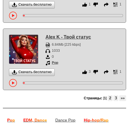
1
1
Скачать бесплатно
Alex K - Твой статус
6.84Mb [225 kbps]
1033
0
Pop
3
1
Скачать бесплатно
2
3
»»
Страницы:
[
1
]
Pop
EDM, Dance
Dance Pop
Hip-hop/Rap