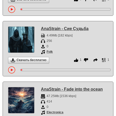
AnaStrain - Сие Судьба
4.49Mb [182 kbps]
256
0
Folk
1
1
Скачать бесплатно
AnaStrain - Fade into the ocean
47.25Mb [1536 kbps]
414
0
Electronica