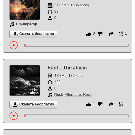
37.86Mb [1536 kbps]
89
0
Hip-hop/Rap
0
1
Скачать бесплатно
Fool. - The abyss
4.67Mb [186 kbps]
122
0
Rock
,
Alternative Rock
1
1
Скачать бесплатно