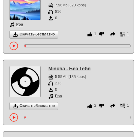
7.96Mb [320 kbps]
816
0
Pop
1
1
Скачать бесплатно
Mincha - Без Тебя
5.55Mb [185 kbps]
213
0
Pop
2
1
Скачать бесплатно