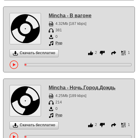
Mincha - В вагоне
4.32Mb [187 kbps]
381
0
Pop
2
1
Скачать бесплатно
Mincha - Ночь.Город.Дождь
4.25Mb [189 kbps]
214
0
Pop
2
1
Скачать бесплатно