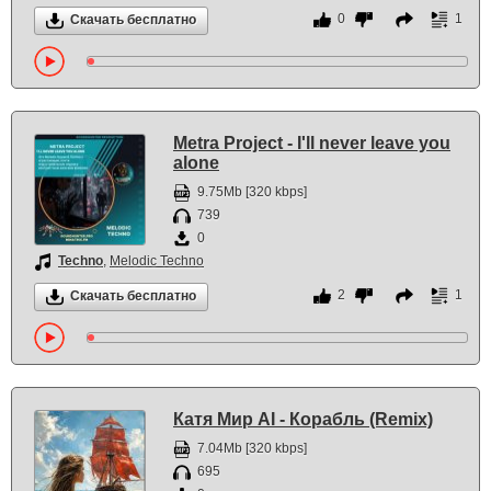
0
1
Скачать бесплатно
Metra Project - I'll never leave you
alone
9.75Mb [320 kbps]
739
0
Techno
,
Melodic Techno
2
1
Скачать бесплатно
Катя Мир AI - Корабль (Remix)
7.04Mb [320 kbps]
695