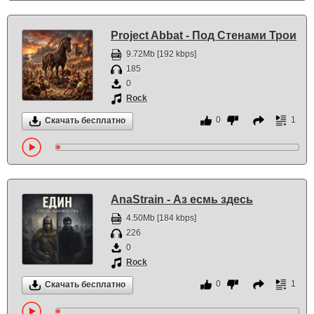
Project Abbat - Под Стенами Трои
9.72Mb [192 kbps]
185
0
Rock
0
1
Скачать бесплатно
AnaStrain - Аз есмь здесь
4.50Mb [184 kbps]
226
0
Rock
0
1
Скачать бесплатно