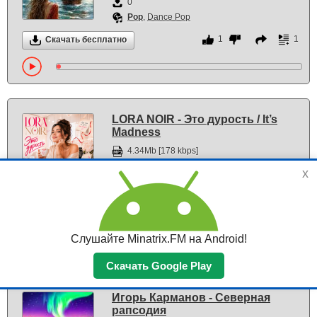
0
Pop
,
Dance Pop
1
1
Скачать бесплатно
LORA NOIR - Это дурость / It’s
Madness
4.34Mb [178 kbps]
893
x
1
Pop
4
1
Скачать бесплатно
Слушайте Minatrix.FM на Android!
Скачать Google Play
Игорь Карманов - Северная
рапсодия