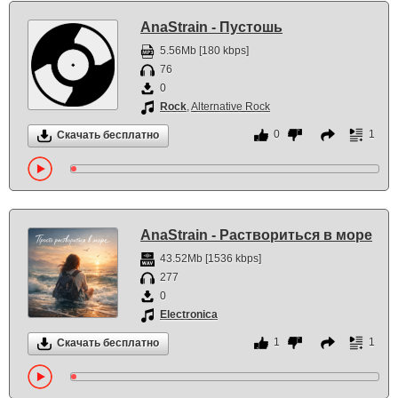
AnaStrain - Пустошь
5.56Mb [180 kbps]
76
0
Rock
,
Alternative Rock
0
1
Скачать бесплатно
AnaStrain - Раствориться в море
43.52Mb [1536 kbps]
277
0
Electronica
1
1
Скачать бесплатно