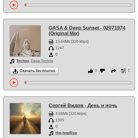
GASA & Deep Sunset - 02071974
(Original Mix)
15.64Mb [320 kbps]
1247
0
Techno
,
Deep Techno
0
1
Скачать бесплатно
Сергей Видов - День и ночь
4.88Mb [320 kbps]
1305
0
Hip-hop/Rap