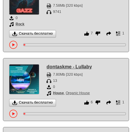
7.58Mb [320 kbps]
9741
0
Rock
7
1
Скачать бесплатно
dontaskme - Lullaby
7.80Mb [320 kbps]
13
0
House
,
Organic House
6
1
Скачать бесплатно