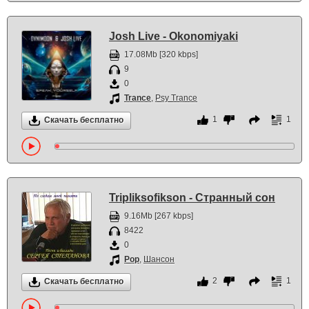
Josh Live - Okonomiyaki
17.08Mb [320 kbps]
9
0
Trance
,
Psy Trance
1
1
Скачать бесплатно
Tripliksofikson - Странный сон
9.16Mb [267 kbps]
8422
0
Pop
,
Шансон
2
1
Скачать бесплатно