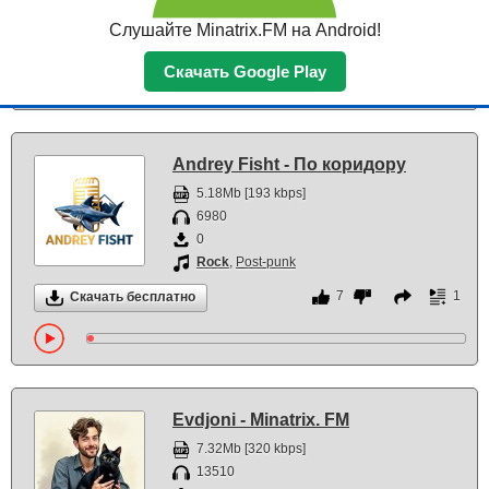
Pop
,
Dance Pop
Слушайте Minatrix.FM на Android!
8
1
Скачать бесплатно
Скачать Google Play
Andrey Fisht - По коридору
5.18Mb [193 kbps]
6980
0
Rock
,
Post-punk
7
1
Скачать бесплатно
Evdjoni - Minatrix. FM
7.32Mb [320 kbps]
13510