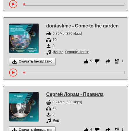
dontaskme - Come to the garden
6.70Mb [320 kbps]
19
0
House
,
Organic House
5
1
Скачать бесплатно
Сергей Лорам - Правила
9.24Mb [320 kbps]
11
0
Pop
4
1
Скачать бесплатно