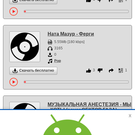
Скачать бесплатно
Ната Мазур - Ферги
5.55Mb [180 kbps]
3165
0
Pop
3
1
Скачать бесплатно
МУЗЫКАЛЬНАЯ АНЕСТЕЗИЯ - МЫ
- КОТЫ (cover СЕКТОР ГАЗА)
x
6.02Mb [188 kbps]
4967
0