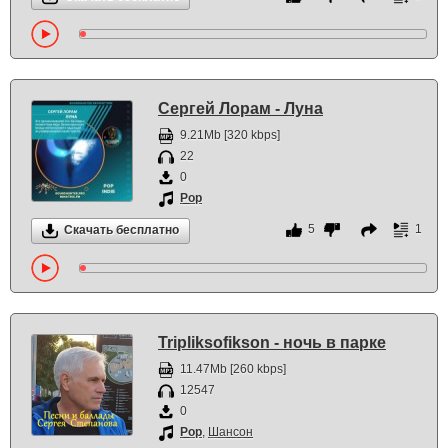
Сергей Лорам - Луна
9.21Mb [320 kbps]
22
0
Pop
5
1
Скачать бесплатно
Tripliksofikson - ночь в парке
11.47Mb [260 kbps]
12547
0
Pop
,
Шансон