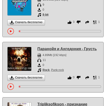
9
0
8-bit
3
1
Скачать бесплатно
Паранойя и Ангедония - Грусть
4.89Mb [192 kbps]
11
0
Rock
,
Punk rock
0
1
Скачать бесплатно
Tripliksofikson - признание