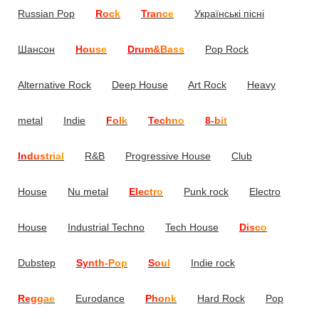
Russian Pop
Rock
Trance
Українські пісні
Шансон
House
Drum&Bass
Pop Rock
Alternative Rock
Deep House
Art Rock
Heavy
metal
Indie
Folk
Techno
8-bit
Industrial
R&B
Progressive House
Club
House
Nu metal
Electro
Punk rock
Electro
House
Industrial Techno
Tech House
Disco
Dubstep
Synth-Pop
Soul
Indie rock
Reggae
Eurodance
Phonk
Hard Rock
Pop