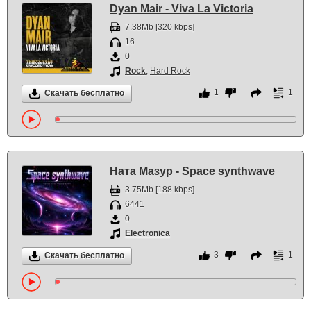
Dyan Mair - Viva La Victoria
7.38Mb [320 kbps]
16
0
Rock
,
Hard Rock
1
1
Скачать бесплатно
Ната Мазур - Space synthwave
3.75Mb [188 kbps]
6441
0
Electronica
3
1
Скачать бесплатно