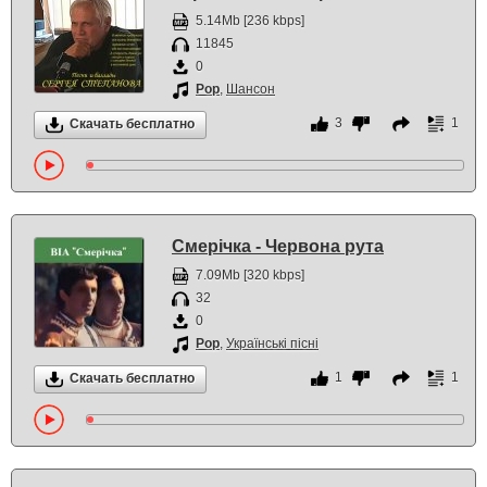
5.14Mb [236 kbps]
11845
0
Pop
,
Шансон
3
1
Скачать бесплатно
Смерiчка - Червона рута
7.09Mb [320 kbps]
32
0
Pop
,
Українські пісні
1
1
Скачать бесплатно