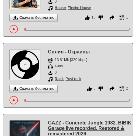
0
House
,
Electro House
15
1
Скачать бесплатно
Сплин - Окраины
13.81Mb [320 kbps]
4989
0
Rock
,
Post-rock
3
2
Скачать бесплатно
GAZZ - Concrete Jungle 1982. BIBIK
Garage live recorded. Restored &
remastered 2026