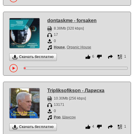
dontaskme - forsaken
8.38Mb [320 kbps]
17
0
House
,
Organic House
6
1
Скачать бесплатно
Tripliksofikson - Лариска
10.30Mb [256 kbps]
13171
0
Pop
,
Шансон
4
1
Скачать бесплатно