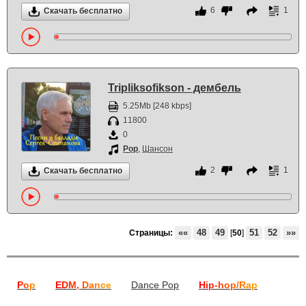
6
1
Скачать бесплатно
Tripliksofikson - дембель
5.25Mb [248 kbps]
11800
0
Pop
,
Шансон
2
1
Скачать бесплатно
««
48
49
51
52
»»
Страницы:
[
50
]
Pop
EDM, Dance
Dance Pop
Hip-hop/Rap