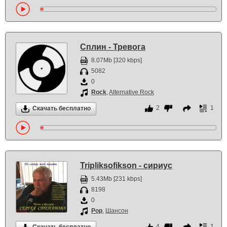
Сплин - Тревога
8.07Mb [320 kbps]
5082
0
Rock
,
Alternative Rock
2
1
Скачать бесплатно
Tripliksofikson - сириус
5.43Mb [231 kbps]
8198
0
Pop
,
Шансон
4
1