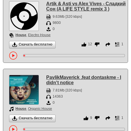
Artik & Asti vs Alex Vives - Сладкий
Сон (A LIFE STYLE remix 3 )
9.63Mb [320 kbps]
9800
0
House
,
Electro House
12
1
Скачать бесплатно
PavlikMaverick .feat dontaskme - I
didn't notice
7.81Mb [320 kbps]
14363
0
House
,
Organic House
9
1
Скачать бесплатно