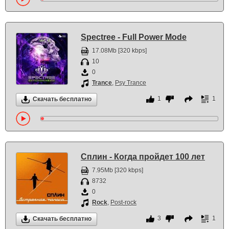
Spectree - Full Power Mode
17.08Mb [320 kbps]
10
0
Trance
,
Psy Trance
1
1
Скачать бесплатно
Сплин - Когда пройдет 100 лет
7.95Mb [320 kbps]
8732
0
Rock
,
Post-rock
3
1
Скачать бесплатно