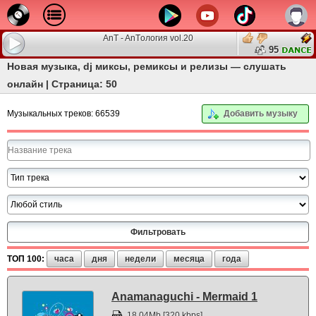
AnT - AnTология vol.20
95
Новая музыка, dj миксы, ремиксы и релизы — слушать
онлайн | Страница: 50
Музыкальных треков: 66539
Добавить музыку
ТОП 100:
часа
дня
недели
месяца
года
Anamanaguchi - Mermaid 1
18.04Mb [320 kbps]