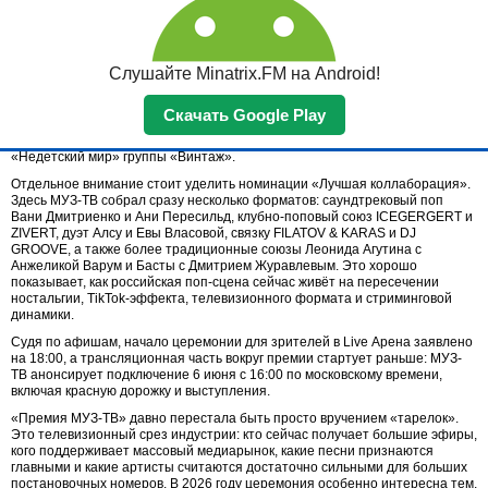
В категории «Лучший исполнитель» за награду поборются Ваня
Дмитриенко, Сергей Лазарев, Дима Билан, Владимир Пресняков,
XOLIDAYBOY, Леонид Агутин, МОТ и Филипп Киркоров. За звание «Лучшей
исполнительницы» номинированы ZIVERT, Мари Краймбрери, MONA,
Слушайте Minatrix.FM на Android!
ANNA ASTI, Лолита, Люся Чеботина, Полина Гагарина и Ева Власова.
Среди претендентов на «Лучший альбом» — «Ангелы и не очень» группы
«Моя Мишель», «Для тебя» Xolidayboy, «Счастливые тоже плачут»
Скачать Google Play
Сергея Лазарева, «Н.В.Л» Леонида Агутина, «Сегодня мой лучший день»
Мари Краймбрери, «Высшие силы» ANNA ASTI, Vector V Димы Билана и
«Недетский мир» группы «Винтаж».
Отдельное внимание стоит уделить номинации «Лучшая коллаборация».
Здесь МУЗ-ТВ собрал сразу несколько форматов: саундтрековый поп
Вани Дмитриенко и Ани Пересильд, клубно-поповый союз ICEGERGERT и
ZIVERT, дуэт Алсу и Евы Власовой, связку FILATOV & KARAS и DJ
GROOVE, а также более традиционные союзы Леонида Агутина с
Анжеликой Варум и Басты с Дмитрием Журавлевым. Это хорошо
показывает, как российская поп-сцена сейчас живёт на пересечении
ностальгии, TikTok-эффекта, телевизионного формата и стриминговой
динамики.
Судя по афишам, начало церемонии для зрителей в Live Арена заявлено
на 18:00, а трансляционная часть вокруг премии стартует раньше: МУЗ-
ТВ анонсирует подключение 6 июня с 16:00 по московскому времени,
включая красную дорожку и выступления.
«Премия МУЗ-ТВ» давно перестала быть просто вручением «тарелок».
Это телевизионный срез индустрии: кто сейчас получает большие эфиры,
кого поддерживает массовый медиарынок, какие песни признаются
главными и какие артисты считаются достаточно сильными для больших
постановочных номеров. В 2026 году церемония особенно интересна тем,