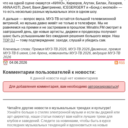
что на одной сцене окажутся «КИНО», Киркоров, Агутин, Билан, Лазарев,
ANNA ASTI, Zivert, Ваня Дмитриенко, ICEGERGERT и «Бонд с кнопкой» —
то есть несколько разных музыкальных эпох в одном шоу.
А дальше — вопрос вкуса. МУЗ-ТВ остаётся большой телевизионной
витриной, но музыка давно живёт не только в телеэфире. Мы не
равняемся на премии и не застреваем в прошлом: Minatrix.FM смотрит в
завтрашний день, где новые артисты, диджеи и продюсеры получают
шанс быть услышанными без ожидания решения большого жюри. Наш
TOP DJ
— тому подтверждение: заходи, слушай и убедись сам.
Ключевые слова:
Премия МУЗ-ТВ 2026, МУЗ-ТВ 2026 Движение, премия
МУЗ-ТВ 6 июня, Live Арена, номинанты МУЗ-ТВ 2026, ведущие МУЗ-ТВ
2026
04.06.2026
Комментарии пользователей к новости:
К данной новости ещё нет комментариев
Для добавления комментария, вам необходимо
авторизироваться
!
Читайте другие новости о музыкальных трендах и культуре!
Узнайте больше о стилях электронной музыки и если вы диджей или
арт-директор, наши статьи помогут вам найти лучшие треки для
клубов и заведений. Следите за новинками, чтобы быть в курсе
последних музыкальных тенденций и вдохновиться на новые