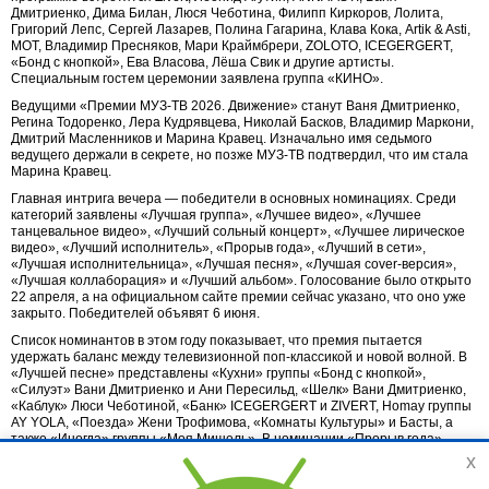
Дмитриенко, Дима Билан, Люся Чеботина, Филипп Киркоров, Лолита,
Григорий Лепс, Сергей Лазарев, Полина Гагарина, Клава Кока, Artik & Asti,
МОТ, Владимир Пресняков, Мари Краймбрери, ZOLOTO, ICEGERGERT,
«Бонд с кнопкой», Ева Власова, Лёша Свик и другие артисты.
Специальным гостем церемонии заявлена группа «КИНО».
Ведущими «Премии МУЗ-ТВ 2026. Движение» станут Ваня Дмитриенко,
Регина Тодоренко, Лера Кудрявцева, Николай Басков, Владимир Маркони,
Дмитрий Масленников и Марина Кравец. Изначально имя седьмого
ведущего держали в секрете, но позже МУЗ-ТВ подтвердил, что им стала
Марина Кравец.
Главная интрига вечера — победители в основных номинациях. Среди
категорий заявлены «Лучшая группа», «Лучшее видео», «Лучшее
танцевальное видео», «Лучший сольный концерт», «Лучшее лирическое
видео», «Лучший исполнитель», «Прорыв года», «Лучший в сети»,
«Лучшая исполнительница», «Лучшая песня», «Лучшая cover-версия»,
«Лучшая коллаборация» и «Лучший альбом». Голосование было открыто
22 апреля, а на официальном сайте премии сейчас указано, что оно уже
закрыто. Победителей объявят 6 июня.
Список номинантов в этом году показывает, что премия пытается
удержать баланс между телевизионной поп-классикой и новой волной. В
«Лучшей песне» представлены «Кухни» группы «Бонд с кнопкой»,
«Силуэт» Вани Дмитриенко и Ани Пересильд, «Шелк» Вани Дмитриенко,
«Каблук» Люси Чеботиной, «Банк» ICEGERGERT и ZIVERT, Homay группы
AY YOLA, «Поезда» Жени Трофимова, «Комнаты Культуры» и Басты, а
также «Иногда» группы «Моя Мишель». В номинации «Прорыв года» —
«Бонд с кнопкой», ICEGERGERT, AY YOLA, NEMIGA, Дмитрий Журавлев,
x
Анна Немченко, «Тима ищет свет» и TRITIA.