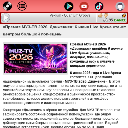
Vexlum - Quantum Groove 002
95
«Премия МУЗ-ТВ 2026. Движение»: 6 июня Live Арена станет
центром большой поп-сцены
Премия МУЗ-ТВ 2026
«Движение» пройдет 6 июня в
Live Арена: участники,
ведущие, номинанты,
концепция шоу и главные
интриги церемонии.
6 июня 2026 года в Live Арена
состоится XXI церемония
национальной музыкальной премии «
МУЗ-ТВ 2026. Движение
». В этом
году организаторы делают акцент не только на вручении наград, но и на
масштабном визуальном шоу: заявлены инновационные технологии,
режиссёрские решения, спецэффекты и сценическое пространство-
трансформер, которое должно погрузить зрителей в атмосферу
постоянного движения и иллюзорных миров.
Концепция «Движение» выбрана не случайно. Для МУЗ-ТВ это попытка
зафиксировать состояние современной поп-индустрии, где рядом
существуют несколько поколений артистов: большие имена прошлого,
действующие хитмейкеры и новые герои стриминговой эпохи. В одной
программе встретятся Zivert, Леонид Агутин, ANNA ASTI, Ваня