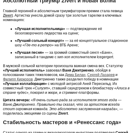
Абсолютный триумф Zivert и новая волна
Главной героиней и абсолютным триумфатором премии стала певица
Zivert
. Артистка унесла домой сразу три золотые тарелки в ключевых
номинациях:
«Лучшая исполнительница»
— подтверждение её
безоговорочного лидерства на сцене;
«Лучший сольный концерт»
— за её концептуальное стадионное
шоу
«Где-то в ретро»
на ВТБ Арене;
«Лучшая песня»
— за громкий совместный сингл
«Банк»
,
записанный в тандеме с хип-хоп исполнителем Icegergert.
В мужской сольной категории произошла важная смена вех. Статуэтку
«Лучший исполнитель»
завоевал
Ваня Дмитриенко
, обойдя в
голосовании таких тяжеловесов, как
Дима Билан
,
Сергей Лазарев
и
Филипп Киркоров
. Дмитриенко также разделил победу в номинации
«Лучшая коллаборация»
с молодой актрисой Аней Пересильд. Их
совместный трек
«Силуэт»
, ставший саундтреком к блокбастеру
«Алиса в
стране чудес»
, покорил и жюри, и стриминг-платформы.
Цитата вечера:
«Я очень сильно рада за исполнителя этого года —
Ваню Дмитриенко. Правильно ты сказал, что за артистом всегда
стоит огромная команда. Это абсолютно заслуженная награда»,
—
поделилась эмоциями со сцены
Zivert
.
Стабильность мастеров и «Ренессанс года»
Статус одного из главных визуализаторов индустрии подтвердил
Сергей