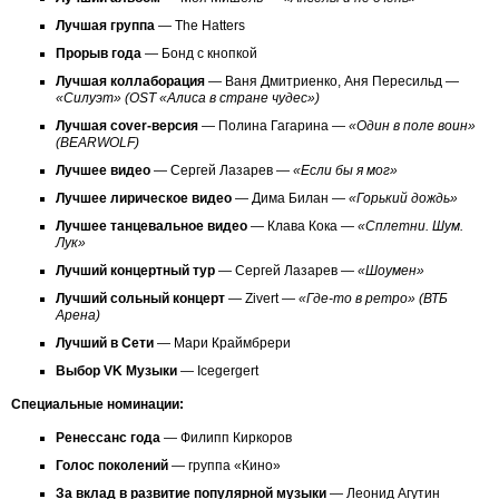
Лучшая группа
— The Hatters
Прорыв года
— Бонд с кнопкой
Лучшая коллаборация
— Ваня Дмитриенко, Аня Пересильд —
«Силуэт» (OST «Алиса в стране чудес»)
Лучшая cover-версия
— Полина Гагарина —
«Один в поле воин»
(BEARWOLF)
Лучшее видео
— Сергей Лазарев —
«Если бы я мог»
Лучшее лирическое видео
— Дима Билан —
«Горький дождь»
Лучшее танцевальное видео
— Клава Кока —
«Сплетни. Шум.
Лук»
Лучший концертный тур
— Сергей Лазарев —
«Шоумен»
Лучший сольный концерт
— Zivert —
«Где-то в ретро» (ВТБ
Арена)
Лучший в Сети
— Мари Краймбрери
Выбор VK Музыки
— Icegergert
Специальные номинации:
Ренессанс года
— Филипп Киркоров
Голос поколений
— группа «Кино»
За вклад в развитие популярной музыки
— Леонид Агутин