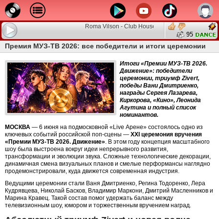
Roma Vilson - Club House Party
95
Премия МУЗ-ТВ 2026: все победители и итоги церемонии
Итоги «Премии МУЗ-ТВ 2026.
Движение»: победители
церемонии, триумф Zivert,
победы Вани Дмитриенко,
награды Сергея Лазарева,
Киркорова, «Кино», Леонида
Агутина и полный список
номинантов.
МОСКВА
— 6 июня на подмосковной «Live Арене» состоялось одно из
ключевых событий российской поп-сцены —
XXI церемония вручения
«Премии МУЗ-ТВ 2026. Движение»
. В этом году концепция масштабного
шоу была выстроена вокруг идеи непрерывного развития,
трансформации и эволюции звука. Сложные технологические декорации,
динамичная смена визуальных планов и смелые перформансы наглядно
продемонстрировали, куда движется современная индустрия.
Ведущими церемонии стали Ваня Дмитриенко, Регина Тодоренко, Лера
Кудрявцева, Николай Басков, Владимир Маркони, Дмитрий Масленников и
Марина Кравец. Такой состав помог удержать баланс между
телевизионным шоу, юмором и торжественным вручением наград.