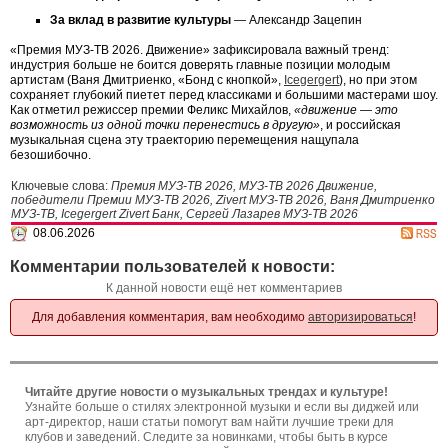
За вклад в развитие культуры
— Александр Зацепин
«Премия МУЗ-ТВ 2026. Движение» зафиксировала важный тренд:
индустрия больше не боится доверять главные позиции молодым
артистам (Ваня Дмитриенко, «Бонд с кнопкой»,
Icegergert
), но при этом
сохраняет глубокий пиетет перед классиками и большими мастерами шоу.
Как отметил режиссер премии Феликс Михайлов,
«движение — это
возможность из одной точки перенестись в другую»
, и российская
музыкальная сцена эту траекторию перемещения нащупала
безошибочно.
Ключевые слова:
Премия МУЗ-ТВ 2026, МУЗ-ТВ 2026 Движение,
победители Премии МУЗ-ТВ 2026, Zivert МУЗ-ТВ 2026, Ваня Дмитриенко
МУЗ-ТВ, Icegergert Zivert Банк, Сергей Лазарев МУЗ-ТВ 2026
08.06.2026
Комментарии пользователей к новости:
К данной новости ещё нет комментариев
Для добавления комментария, вам необходимо
авторизироваться
!
Читайте другие новости о музыкальных трендах и культуре!
Узнайте больше о стилях электронной музыки и если вы диджей или
арт-директор, наши статьи помогут вам найти лучшие треки для
клубов и заведений. Следите за новинками, чтобы быть в курсе