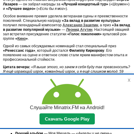
Лазарев
— он забрал награды за
«Лучший концертный тур»
(
«Шоумен»
)
и
«Лучшее видео»
(
«Если бы я мог»
).
Особое внимание премия уделила ветеранам сцены и преемственности
поколений. Специальную награду
«За вклад в развитие культуры»
получил легендарный композитор
Александр Зацепин
, а приз
«За вклад
в развитие популярной музыки»
—
Леонид Агутин
. Настоящей овацией
зал встретил присуждение статуэтки
«Голос поколения»
культовой рок-
группе
«
Кино
»
.
Одной из самых обсуждаемых номинаций стал специальный приз
«Ренессанс года»
, который достался
Филиппу Киркорову
. Его
появление на сцене и ответное слово стали ярким манифестом опыта и
профессиональной стойкости.
Цитата вечера:
«Я выше этого, но зачем я себя буду так превозносить?
Я ещё играющий игрок, командный игрок, и я ещё слишком молод. 59
лет — это не повод для того, чтобы себя снимать с дистанции и
x
уходить в тень. Это результат огромного количества труда каждого
из нас...»
— заявил
Филипп Киркоров
.
Полный список победителей «Премии МУЗ-ТВ
2026. Движение»
Слушайте Minatrix.FM на Android!
Лучший исполнитель
— Ваня Дмитриенко
Лучшая исполнительница
Скачать Google Play
— Zivert
Лучшая песня
— Icegergert, Zivert —
«Банк»
Лучший альбом
— Моя Мишель —
«Ангелы и не очень»