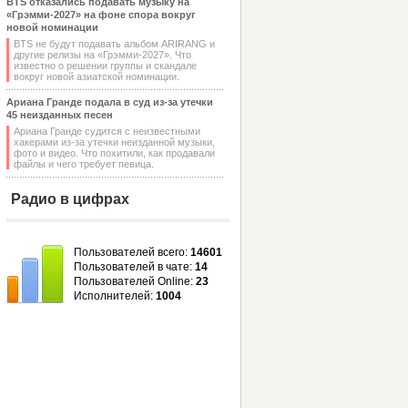
BTS отказались подавать музыку на
«Грэмми-2027» на фоне спора вокруг
новой номинации
BTS не будут подавать альбом ARIRANG и
другие релизы на «Грэмми-2027». Что
известно о решении группы и скандале
вокруг новой азиатской номинации.
Ариана Гранде подала в суд из-за утечки
45 неизданных песен
Ариана Гранде судится с неизвестными
хакерами из-за утечки неизданной музыки,
фото и видео. Что похитили, как продавали
файлы и чего требует певица.
Радио в цифрах
Пользователей всего:
14601
Пользователей в чате:
14
Пользователей Online:
23
Исполнителей:
1004