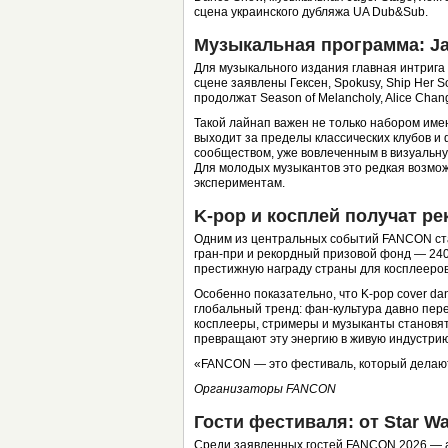
сцена украинского дубляжа UA Dub&Sub.
Музыкальная программа: Ja
Для музыкального издания главная интрига
сцене заявлены Гексен, Spokusy, Ship Her 
продолжат Season of Melancholy, Alice Chan
Такой лайнап важен не только набором име
выходит за пределы классических клубов и 
сообществом, уже вовлеченным в визуальную
Для молодых музыкантов это редкая возможн
экспериментам.
K-pop и косплей получат р
Одним из центральных событий FANCON стан
гран-при и рекордный призовой фонд — 240
престижную награду страны для косплееров
Особенно показательно, что K-pop cover da
глобальный тренд: фан-культура давно пе
косплееры, стримеры и музыканты становя
превращают эту энергию в живую индустрию
«FANCON — это фестиваль, который делаю
Организаторы FANCON
Гости фестиваля: от Star 
Среди заявленных гостей FANCON 2026 — ак