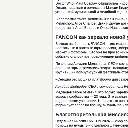
Doctor Who, Maul Cosplay, официальный кос
Dream, писатели и режиссеры Максим Кидру
украинской музыкальной и медийной сцены.
В программе также заявлены Юля Юрина, KAR
Melancholy, Alice Change, Цвях и другие а
представят Алан Бадоев и Ольга Навроцкая
FANCON как зеркало новой 
Важная особенность FANCON — его междисц
настольные и ролевые игры, реслинг, кибер
маркет и фотозоны. Это уже не просто «гик
событие становится продолжением цифров
По словам Аркадия Медведева, СЕО и соучр
организаторы стремились создать площадку
крупнейший поп-культурный фестиваль стр
«Сегодня это мощная платформа для самовы
Аркадий Медведев, СЕО и соучредитель 
Медведев также отметил, что только зареги
возраст сообщества — 23 года. Это важная
подростковом увлечении. На практике речь 
формирует спрос на музыку, визуальное иску
Благотворительная миссия
Отдельная миссия FANCON 2026 — сбор сре
помощь на нужды 3-й отдельной штурмовой 