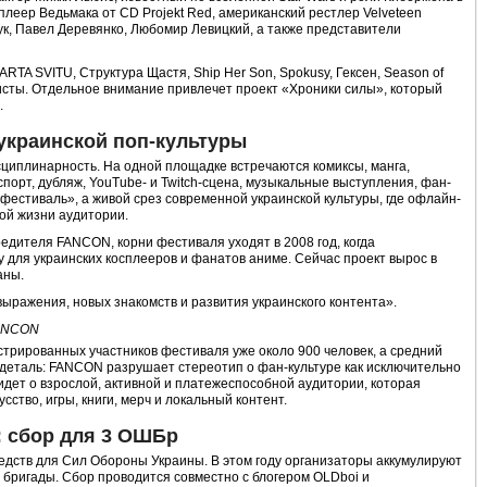
плеер Ведьмака от CD Projekt Red, американский рестлер Velveteen
к, Павел Деревянко, Любомир Левицкий, а также представители
TA SVITU, Структура Щастя, Ship Her Son, Spokusy, Гексен, Season of
ртисты. Отдельное внимание привлечет проект «Хроники силы», который
.
украинской поп-культуры
иплинарность. На одной площадке встречаются комиксы, манга,
спорт, дубляж, YouTube- и Twitch-сцена, музыкальные выступления, фан-
-фестиваль», а живой срез современной украинской культуры, где офлайн-
ой жизни аудитории.
едителя FANCON, корни фестиваля уходят в 2008 год, когда
 для украинских косплееров и фанатов аниме. Сейчас проект вырос в
аны.
ражения, новых знакомств и развития украинского контента».
FANCON
стрированных участников фестиваля уже около 900 человек, а средний
 деталь: FANCON разрушает стереотип о фан-культуре как исключительно
идет о взрослой, активной и платежеспособной аудитории, которая
сство, игры, книги, мерч и локальный контент.
: сбор для 3 ОШБр
дств для Сил Обороны Украины. В этом году организаторы аккумулируют
бригады. Сбор проводится совместно с блогером OLDboi и