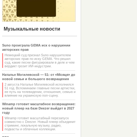
Музыкальные новости
Suno проиграла GEMA иск о нарушении
авторских прав
Немецкий суд признал Suno нарушителем
авторских прав по иску GEMA. Что решил
суд, какие песни фигурировали в деле и чем
вердикт грозит ИИ-индустрии.
Наталье Могилевской — 51: от «Місяця» до
новой семьи и большого возвращения
2 августа Наталье Могилевской исполнился
51 год. Вспоминаем главные песни артистки,
ее путь на телевидении, отношения, семью и
влияние на украинскую поп-сцену.
Winamp готовит масштабное возвращение:
новый плеер на базе Deezer выйдет в 2027
году
Winamp готовит масштабный перезапуск
совместно с Deezer. Новый плеер объединит
стриминг, локальную музыку, радио,
подкасты и облачные коллекции.