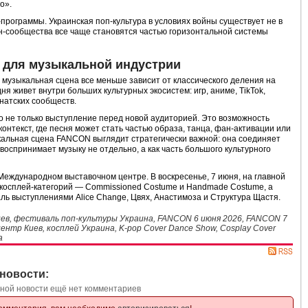
о».
программы. Украинская поп-культура в условиях войны существует не в
ан-сообщества все чаще становятся частью горизонтальной системы
 для музыкальной индустрии
музыкальная сцена все меньше зависит от классического деления на
я живет внутри больших культурных экосистем: игр, аниме, TikTok,
анатских сообществ.
то не только выступление перед новой аудиторией. Это возможность
онтекст, где песня может стать частью образа, танца, фан-активации или
кальная сцена FANCON выглядит стратегически важной: она соединяет
 воспринимает музыку не отдельно, а как часть большого культурного
Международном выставочном центре. В воскресенье, 7 июня, на главной
 косплей-категорий — Commissioned Costume и Handmade Costume, а
ль выступлениями Alice Change, Цвях, Анастимоза и Структура Щастя.
в, фестиваль поп-культуры Украина, FANCON 6 июня 2026, FANCON 7
нтр Киев, косплей Украина, K-pop Cover Dance Show, Cosplay Cover
а
новости:
нной новости ещё нет комментариев