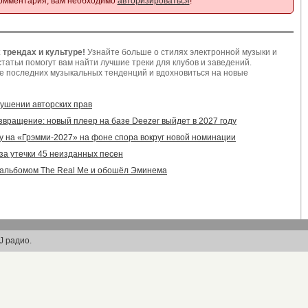
омментария, вам необходимо
авторизироваться
!
 трендах и культуре!
Узнайте больше о стилях электронной музыки и
татьи помогут вам найти лучшие треки для клубов и заведений.
се последних музыкальных тенденций и вдохновиться на новые
рушении авторских прав
вращение: новый плеер на базе Deezer выйдет в 2027 году
у на «Грэмми-2027» на фоне спора вокруг новой номинации
-за утечки 45 неизданных песен
 с альбомом The Real Me и обошёл Эминема
J радио.