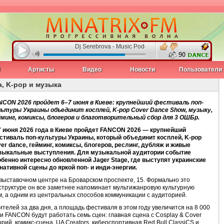
Dj Serebrova - Music Podcast Night Fire #3
90
J
Артисты
Видео
Новости
Пользователи
, K-pop и музыка
NCON 2026 пройдет 6–7 июня в Киеве: крупнейший фестиваль поп-
льтуры Украины объединит косплей, K-pop Cover Dance Show, музыку,
йминг, комиксы, блогеров и благотворительный сбор для 3 ОШБр.
7 июня 2026 года в Киеве пройдет FANCON 2026 — крупнейший
стиваль поп-культуры Украины, который объединит косплей, K-pop
er dance, гейминг, комиксы, блогеров, реслинг, дубляж и живые
зыкальные выступления. Для музыкальной аудитории событие
обенно интересно обновленной Jager Stage, где выступят украинские
ативной сцены до яркой поп- и инди-энергии.
ыставочном центре на Броварском проспекте, 15. Формально это
 структуре он все заметнее напоминает мультижанровую культурную
м, а одним из центральных способов коммуникации с аудиторией.
елей за два дня, а площадь фестиваля в этом году увеличится на 8 000
ии FANCON будут работать семь сцен: главная сцена с Cosplay & Cover
рий, комикс-сцена, UA Creators, киберспортивная Red Bull ClassiCS и