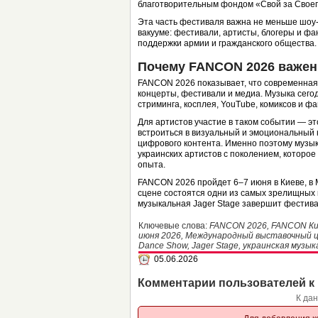
благотворительным фондом «Свой за Своег
Эта часть фестиваля важна не меньше шоу-
вакууме: фестивали, артисты, блогеры и ф
поддержки армии и гражданского общества.
Почему FANCON 2026 важен
FANCON 2026 показывает, что современная 
концерты, фестивали и медиа. Музыка сегодн
стриминга, косплея, YouTube, комиксов и ф
Для артистов участие в таком событии — э
встроиться в визуальный и эмоциональный к
цифрового контента. Именно поэтому музы
украинских артистов с поколением, которое
опыта.
FANCON 2026 пройдет 6–7 июня в Киеве, в 
сцене состоятся одни из самых зрелищных
музыкальная Jager Stage завершит фестива
Ключевые слова:
FANCON 2026, FANCON Кие
июня 2026, Международный выставочный це
Dance Show, Jager Stage, украинская музык
05.06.2026
Комментарии пользователей к 
К да