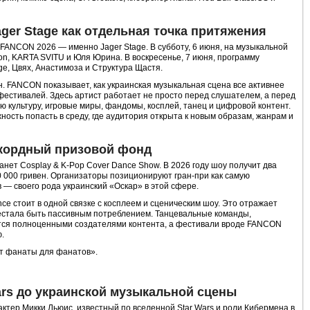
ger Stage как отдельная точка притяжения
 FANCON 2026 — именно Jager Stage. В субботу, 6 июня, на музыкальной
Son, KARTA SVITU и Юля Юрина. В воскресенье, 7 июня, программу
ge, Цвях, Анастимоза и Структура Щастя.
н. FANCON показывает, как украинская музыкальная сцена все активнее
фестивалей. Здесь артист работает не просто перед слушателем, а перед
 культуру, игровые миры, фандомы, косплей, танец и цифровой контент.
ость попасть в среду, где аудитория открыта к новым образам, жанрам и
екордный призовой фонд
ет Cosplay & K-Pop Cover Dance Show. В 2026 году шоу получит два
 000 гривен. Организаторы позиционируют гран-при как самую
 — своего рода украинский «Оскар» в этой сфере.
nce стоит в одной связке с косплеем и сценическим шоу. Это отражает
рестала быть пассивным потреблением. Танцевальные команды,
тся полноценными создателями контента, а фестивали вроде FANCON
.
т фанаты для фанатов».
Wars до украинской музыкальной сцены
тер Микки Льюис, известный по вселенной Star Wars и роли Кибермена в