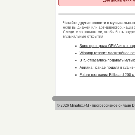
Для добавления к
Читайте другие новости о музыкальных
если вы диджей или арт-директор, наши с
Следите за новинками, чтобы быть в кур
музыкальные открытия!
Suno проиграла GEMA иск о на
Winamp готовит масштабное воз
BTS отказались подавать музык
Ариана Гранде подала в суд из
Future возглавил Billboard 200
© 2026
Minatrix.FM
- прогрессивное онлайн D