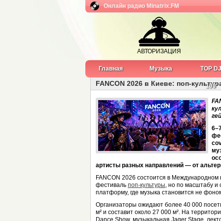
Онлайн радио Minatrix.FM
АВТОРИЗАЦИЯ
Главная
Музыка
TOP D
FANCON 2026 в Киеве: поп-культура
100
FA
ку
ге
6–
фе
cov
му
ос
артисты разных направлений — от альтерн
FANCON 2026 состоится в Международном в
фестиваль
поп-культуры
, но по масштабу и
платформу, где музыка становится не фоно
Организаторы ожидают более 40 000 посетит
м² и составит около 27 000 м². На территор
Dance Show, музыкальная Jager Stage, лекто