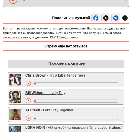
Поделиться музыкой
:
Контент предоставлен исключительно для ознакомления. Все права на аудиозаписи
принадлежат их правообладателям. Если вы считаете, что нарушены ваши права,
свяжитесь с нами
для удаления.
DMCA Уведомление
К треку еще нет отзывов
Похожие новинки
Chris Brown
- Try a Little Tenderness
Bill Withers
- Lovely Day
Al Green
- Let's Stay Together
LORA NOIR
- «Она любила Брамса» / “She Loved Brahms”