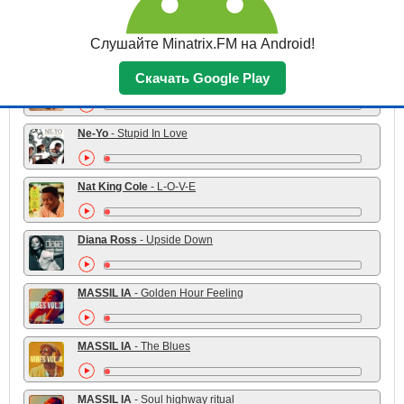
almost real.
- Bring Me to Life (soul cover)
Слушайте Minatrix.FM на Android!
Скачать Google Play
Laufey
- From The Start
Ne-Yo
- Stupid In Love
Nat King Cole
- L-O-V-E
Diana Ross
- Upside Down
MASSIL IA
- Golden Hour Feeling
MASSIL IA
- The Blues
MASSIL IA
- Soul highway ritual