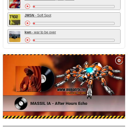
JMSN
- Soft Spot
kwn
- war to be over