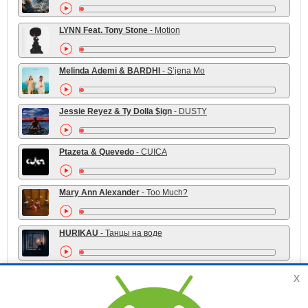
LYNN Feat. Tony Stone
- Motion
Melinda Ademi & BARDHI
- S’jena Mo
Jessie Reyez & Ty Dolla $ign
- DUSTY
Ptazeta & Quevedo
- CUICA
Mary Ann Alexander
- Too Much?
HURIKAU
- Танцы на воде
x
TOP 10 жанра