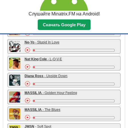
almost real.
- Bring Me to Life (soul cover)
Слушайте Minatrix.FM на Android!
Скачать Google Play
Laufey
- From The Start
Ne-Yo
- Stupid In Love
Nat King Cole
- L-O-V-E
Diana Ross
- Upside Down
MASSIL IA
- Golden Hour Feeling
MASSIL IA
- The Blues
JMSN
- Soft Spot