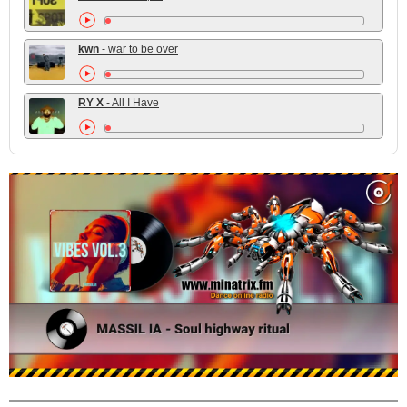
kwn
- war to be over
RY X
- All I Have