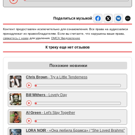
Поделиться музыкой
:
Контент предоставлен исключительно для ознакомления. Все права на аудиозаписи
принадлежат их правообладателям. Если вы считаете, что нарушены ваши права,
свяжитесь с нами
для удаления.
DMCA Уведомление
К треку еще нет отзывов
Похожие новинки
Chris Brown
- Try a Little Tenderness
Bill Withers
- Lovely Day
Al Green
- Let's Stay Together
LORA NOIR
- «Она любила Брамса» / “She Loved Brahms”