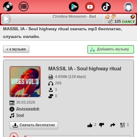
Christina Monoxrom - Bad Trip Show #199
105
MASSIL IA - Soul highway ritual скачать mp3 бесплатно,
слушать онлайн.
« к музыке
Добавить музыку
MASSIL IA - Soul highway ritual
4.85Mb [128 kbps]
269
1
0
30.03.2026
Дедушкафф
Soul
2
1
Скачать бесплатно