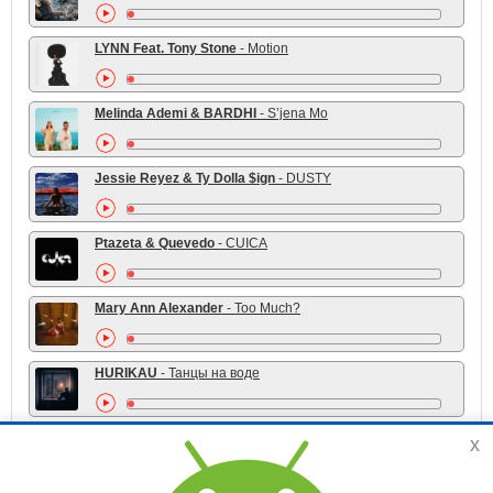
LYNN Feat. Tony Stone
- Motion
Melinda Ademi & BARDHI
- S’jena Mo
Jessie Reyez & Ty Dolla $ign
- DUSTY
Ptazeta & Quevedo
- CUICA
Mary Ann Alexander
- Too Much?
HURIKAU
- Танцы на воде
x
TOP 10 жанра