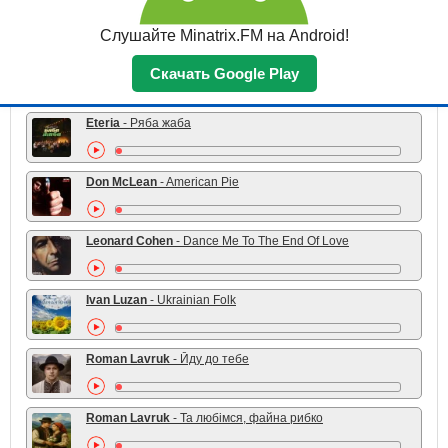
Ragal Ironbull
- VALHALLA CALLING
Слушайте Minatrix.FM на Android!
D?m?t?r Bal?zs (Feat. Kriszta)
- ?n Nem Tudom
Скачать Google Play
Eteria
- Ряба жаба
Don McLean
- American Pie
Leonard Cohen
- Dance Me To The End Of Love
Ivan Luzan
- Ukrainian Folk
Roman Lavruk
- Йду до тебе
Roman Lavruk
- Та любімся, файна рибко