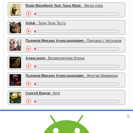
Rada Manojlovic feat. Sasa Matic
- Mesaj mala
Anluk
- Тили-Тили Тесто
Пьянков Михаил Александрович
- Пирожок с Чесноком
Александр
- Великолепная Илона
Пьянков Михаил Александрович
- Жертва Мимикрии
Сергей Видов
- Круг
x
TOP 10 жанра