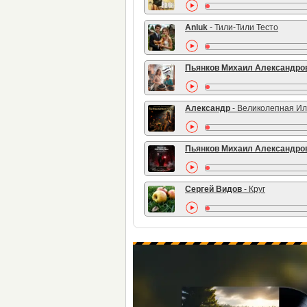
Anluk
- Тили-Тили Тесто
Пьянков Михаил Александро
Александр
- Великолепная И
Пьянков Михаил Александро
Сергей Видов
- Круг