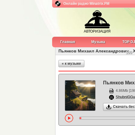
Онлайн радио Minatrix.FM
АВТОРИЗАЦИЯ
Главная
Музыка
TOP D
Пьянков Михаил Александрович - Х
100
« к музыке
Пьянков Мих
4.86Mb [190
ShubniGGu
Скачать бе