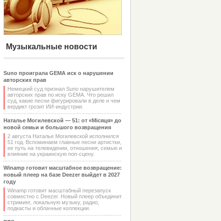
Музыкальные новости
Suno проиграла GEMA иск о нарушении
авторских прав
Немецкий суд признал Suno нарушителем
авторских прав по иску GEMA. Что решил
суд, какие песни фигурировали в деле и чем
вердикт грозит ИИ-индустрии.
Наталье Могилевской — 51: от «Місяця» до
новой семьи и большого возвращения
2 августа Наталье Могилевской исполнился
51 год. Вспоминаем главные песни артистки,
ее путь на телевидении, отношения, семью и
влияние на украинскую поп-сцену.
Winamp готовит масштабное возвращение:
новый плеер на базе Deezer выйдет в 2027
году
Winamp готовит масштабный перезапуск
совместно с Deezer. Новый плеер объединит
стриминг, локальную музыку, радио,
подкасты и облачные коллекции.