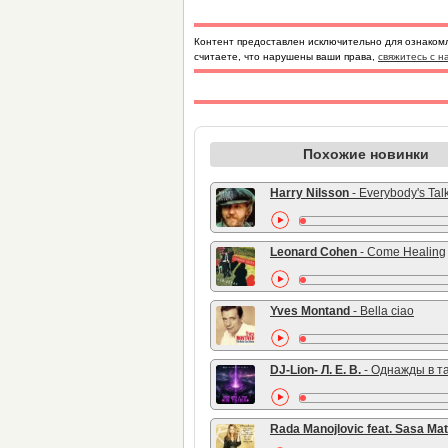
Контент предоставлен исключительно для ознаком
считаете, что нарушены ваши права,
свяжитесь с н
Похожие новинки
Harry Nilsson
- Everybody's Tal
Leonard Cohen
- Come Healing
Yves Montand
- Bella ciao
DJ-Lion- Л. Е. В.
- Однажды в т
Rada Manojlovic feat. Sasa Mat