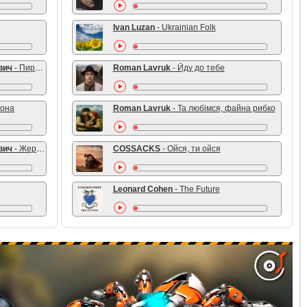
Ivan Luzan
- Ukrainian Folk
вич
- Пирожок с Чесноком
Roman Lavruk
- Йду до тебе
лона
Roman Lavruk
- Та любімся, файна рибко
вич
- Жертва Мимикрии
COSSACKS
- Ойся, ти ойся
Leonard Cohen
- The Future