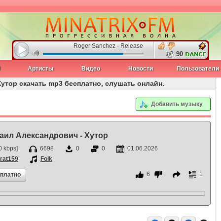
Roger Sanchez - Release Yourself 1283
90
J
Артисты
Видео
Новости
Пользователи
утор скачать mp3 бесплатно, слушать онлайн.
Добавить музыку
аил Александрович - Хутор
 kbps]
6698
0
0
01.06.2026
rat159
Folk
6
1
сплатно