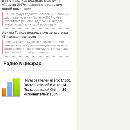
BTS отказались подавать музыку на
«Грэмми-2027» на фоне спора вокруг
новой номинации
BTS не будут подавать альбом ARIRANG и
другие релизы на «Грэмми-2027». Что
известно о решении группы и скандале
вокруг новой азиатской номинации.
Ариана Гранде подала в суд из-за утечки
45 неизданных песен
Ариана Гранде судится с неизвестными
хакерами из-за утечки неизданной музыки,
фото и видео. Что похитили, как продавали
файлы и чего требует певица.
Радио в цифрах
Пользователей всего:
14601
Пользователей в чате:
14
Пользователей Online:
26
Исполнителей:
1004