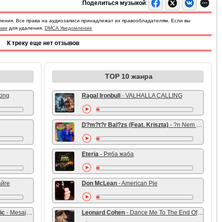
Поделиться музыкой
:
ления. Все права на аудиозаписи принадлежат их правообладателям. Если вы
ами
для удаления.
DMCA Уведомление
К треку еще нет отзывов
TOP 10 жанра
king
Ragal Ironbull
- VALHALLA CALLING
D?m?t?r Bal?zs (Feat. Kriszta)
- ?n Nem Tudom
Eteria
- Ряба жаба
айге
Don McLean
- American Pie
ic
- Mesaj mala
Leonard Cohen
- Dance Me To The End Of Love