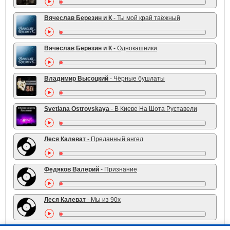
Вячеслав Березин и К
- Ты мой край таёжный
Вячеслав Березин и К
- Однокашники
Владимир Высоцкий
- Чёрные бушлаты
Svetlana Ostrovskaya
- В Киеве На Шота Руставели
Леся Калеват
- Преданный ангел
Федяков Валерий
- Признание
Леся Калеват
- Мы из 90х