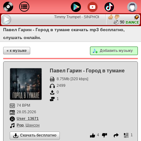
Timmy Trumpet - SINPHONY Radio 017
90
Павел Гарин - Город в тумане скачать mp3 бесплатно,
слушать онлайн.
« к музыке
Добавить музыку
Павел Гарин - Город в тумане
8.75Mb [320 kbps]
2499
0
1
74 BPM
28.05.2026
User_13671
Pop
,
Шансон
4
1
Скачать бесплатно