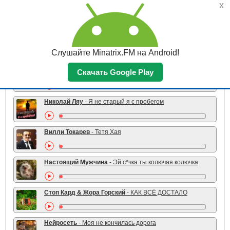
Vasilii CECEGOV & Atom
- Любовью дорожить умейте
x
TOP 10 жанра
Слушайте Minatrix.FM на Android!
Серёга
- Бьют Славяне Друг Друга Бьют
Скачать Google Play
Николай Ляу
- Я не старый я с пробегом
Вилли Токарев
- Тетя Хая
Настоящий Мужчина
- Эй с*чка ты колючая колючка
Стоп Кард & Жора Горский
- КАК ВСЁ ДОСТАЛО
Нейросеть
- Моя не кончилась дорога