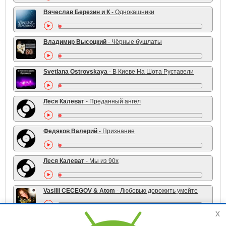
Вячеслав Березин и К
- Однокашники
Владимир Высоцкий
- Чёрные бушлаты
Svetlana Ostrovskaya
- В Киеве На Шота Руставели
Леся Калеват
- Преданный ангел
Федяков Валерий
- Признание
Леся Калеват
- Мы из 90х
Vasilii CECEGOV & Atom
- Любовью дорожить умейте
x