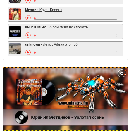
Михаил Круг
- Кресты
ФАРТОВЫЙ
- А вам меня не сломать
unknown
- Лето , Афган это +50