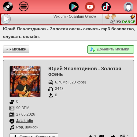
Vexlum - Quantum Groove 002
95
Юрий Ялалетдинов - Золотая осень скачать mp3 бесплатно,
слушать онлайн.
« к музыке
Добавить музыку
Юрий Ялалетдинов - Золотая
осень
6.76Mb [320 kbps]
3448
0
0
90 BPM
27.05.2026
Jalaletdin
Pop
,
Шансон
2
1