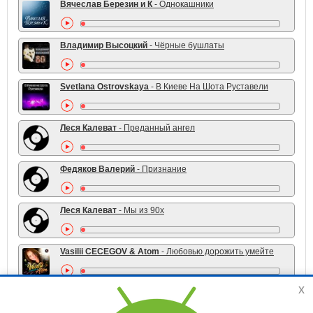
Вячеслав Березин и К
- Однокашники
Владимир Высоцкий
- Чёрные бушлаты
Svetlana Ostrovskaya
- В Киеве На Шота Руставели
Леся Калеват
- Преданный ангел
Федяков Валерий
- Признание
Леся Калеват
- Мы из 90х
Vasilii CECEGOV & Atom
- Любовью дорожить умейте
x