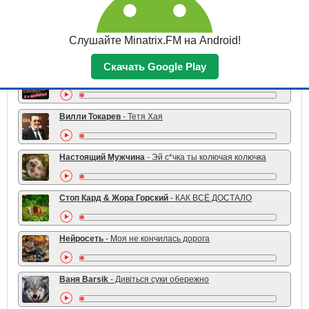
TOP 10 жанра
Серёга
- Бьют Славяне Друг Друга Бьют
Слушайте Minatrix.FM на Android!
Скачать Google Play
Николай Ляу
- Я не старый я с пробегом
Вилли Токарев
- Тетя Хая
Настоящий Мужчина
- Эй с*чка ты колючая колючка
Стоп Кард & Жора Горский
- КАК ВСЁ ДОСТАЛО
Нейросеть
- Моя не кончилась дорога
Ваня Barsik
- Дивіться суки обережно