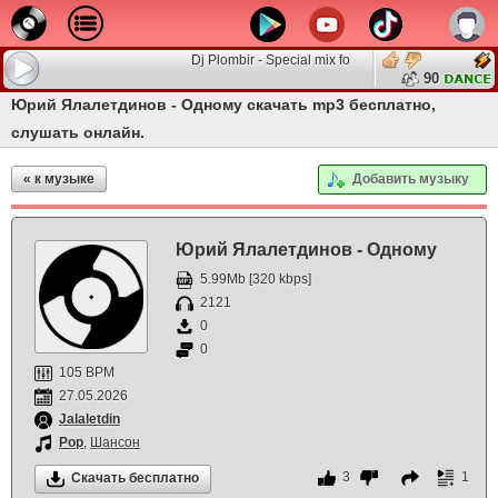
Dj Plombir - Special mix for MINATRIX.FM
90
Юрий Ялалетдинов - Одному скачать mp3 бесплатно,
слушать онлайн.
« к музыке
Добавить музыку
Юрий Ялалетдинов - Одному
5.99Mb [320 kbps]
2121
0
0
105 BPM
27.05.2026
Jalaletdin
Pop
,
Шансон
3
1
Скачать бесплатно