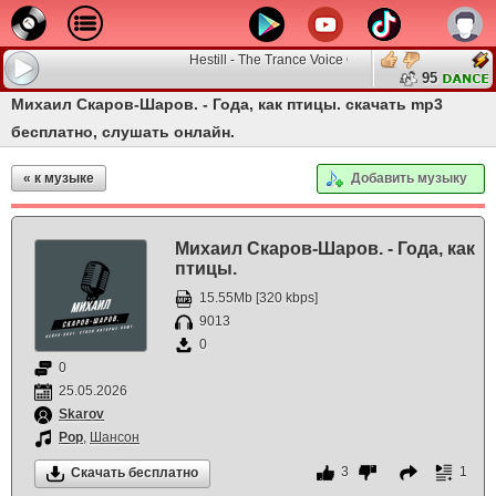
Hestill - The Trance Voice Of The Orient(Radio Show
95
Михаил Скаров-Шаров. - Года, как птицы. скачать mp3
бесплатно, слушать онлайн.
« к музыке
Добавить музыку
Михаил Скаров-Шаров. - Года, как
птицы.
15.55Mb [320 kbps]
9013
0
0
25.05.2026
Skarov
Pop
,
Шансон
3
1
Скачать бесплатно