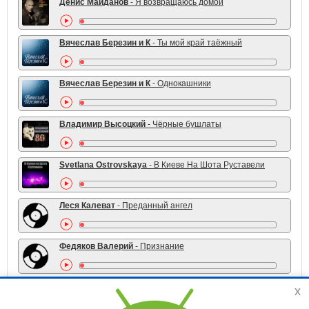
Денис Майданов
- Я возвращаюсь домой
Вячеслав Березин и К
- Ты мой край таёжный
Вячеслав Березин и К
- Однокашники
Владимир Высоцкий
- Чёрные бушлаты
Svetlana Ostrovskaya
- В Киеве На Шота Руставели
Леся Калеват
- Преданный ангел
Федяков Валерий
- Признание
x