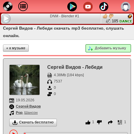
DNM - Blender #1
105
Сергей Видов - Лебеди скачать mp3 бесплатно, слушать
онлайн.
« к музыке
Добавить музыку
Сергей Видов - Лебеди
4.38Mb [184 kbps]
7537
0
0
19.05.2026
Сергей Видов
Pop
,
Шансон
1
1
Скачать бесплатно