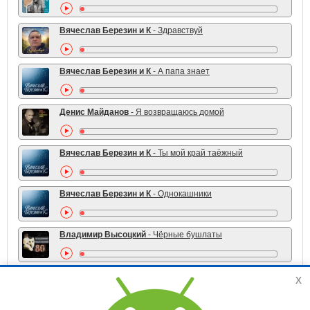
Вячеслав Березин и К
- Здравствуй
Вячеслав Березин и К
- А папа знает
Денис Майданов
- Я возвращаюсь домой
Вячеслав Березин и К
- Ты мой край таёжный
Вячеслав Березин и К
- Однокашники
Владимир Высоцкий
- Чёрные бушлаты
x
TOP 10 жанра