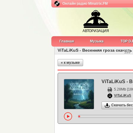
Онлайн радио Minatrix.FM
АВТОРИЗАЦИЯ
Главная
Музыка
TOP D
ViTaLiKuS - Весенняя гроза скачат
100
« к музыке
ViTaLiKuS - 
5.28Mb [186
ViTaLiKuS
Скачать бе