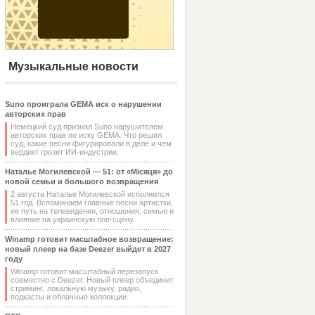
Музыкальные новости
Suno проиграла GEMA иск о нарушении
авторских прав
Немецкий суд признал Suno нарушителем
авторских прав по иску GEMA. Что решил
суд, какие песни фигурировали в деле и чем
вердикт грозит ИИ-индустрии.
Наталье Могилевской — 51: от «Місяця» до
новой семьи и большого возвращения
2 августа Наталье Могилевской исполнился
51 год. Вспоминаем главные песни артистки,
ее путь на телевидении, отношения, семью и
влияние на украинскую поп-сцену.
Winamp готовит масштабное возвращение:
новый плеер на базе Deezer выйдет в 2027
году
Winamp готовит масштабный перезапуск
совместно с Deezer. Новый плеер объединит
стриминг, локальную музыку, радио,
подкасты и облачные коллекции.