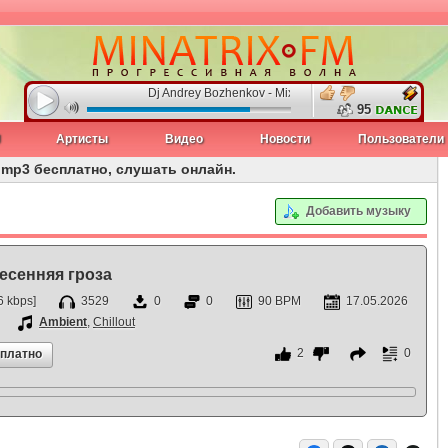
Dj Andrey Bozhenkov - Mix For Minatrix-FM (Vol.06)
95
J
Артисты
Видео
Новости
Пользователи
ь mp3 бесплатно, слушать онлайн.
Добавить музыку
Весенняя гроза
 kbps]
3529
0
0
90 BPM
17.05.2026
Ambient
,
Chillout
2
0
сплатно