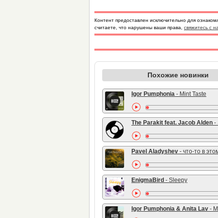
Контент предоставлен исключительно для ознаком
считаете, что нарушены ваши права,
свяжитесь с н
Похожие новинки
Igor Pumphonia
- Mint Taste
The Parakit feat. Jacob Alden
- Sa
Pavel Aladyshev
- что-то в этом
EnigmaBird
- Sleepy
Igor Pumphonia & Anita Lav
- Mo