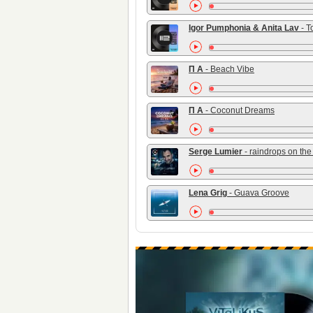
Igor Pumphonia & Anita Lav
- Tout
П А
- Beach Vibe
П А
- Coconut Dreams
Serge Lumier
- raindrops on the gl
Lena Grig
- Guava Groove