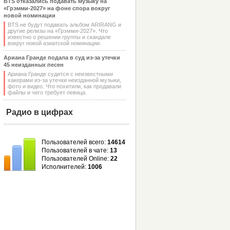
BTS отказались подавать музыку на
«Грэмми-2027» на фоне спора вокруг
новой номинации
BTS не будут подавать альбом ARIRANG и
другие релизы на «Грэмми-2027». Что
известно о решении группы и скандале
вокруг новой азиатской номинации.
Ариана Гранде подала в суд из-за утечки
45 неизданных песен
Ариана Гранде судится с неизвестными
хакерами из-за утечки неизданной музыки,
фото и видео. Что похитили, как продавали
файлы и чего требует певица.
Радио в цифрах
Пользователей всего:
14614
Пользователей в чате:
13
Пользователей Online:
22
Исполнителей:
1006