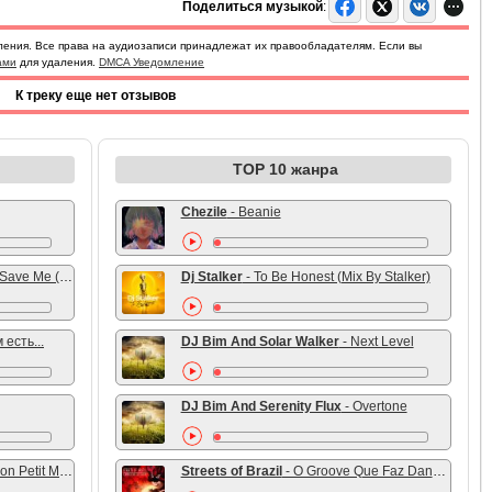
Поделиться музыкой
:
ления. Все права на аудиозаписи принадлежат их правообладателям. Если вы
ами
для удаления.
DMCA Уведомление
К треку еще нет отзывов
TOP 10 жанра
Chezile
- Beanie
ve Me (the Sampler remix)
Dj Stalker
- To Be Honest (Mix By Stalker)
 есть...
DJ Bim And Solar Walker
- Next Level
DJ Bim And Serenity Flux
- Overtone
n Petit Monde
Streets of Brazil
- O Groove Que Faz Dancar (Beach Chillout Mix)