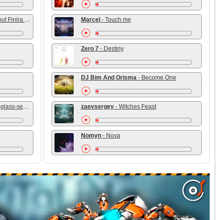
 Finira Par Rien
Marcel
- Touch me
Zero 7
- Destiny
DJ Bim And Orisma
- Become One
ass-semple
zaevsergey
- Witches Feast
Nomyn
- Nova