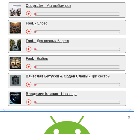
Овертайм
- Мы любим рок
Fool.
- Слово
Fool.
- Два разных берега
Fool.
- Выбор
Вячеслав Бутусов & Орден Славы
- Три сестры
Владимир Клявин
- Навсегда
x
TOP 10 жанра