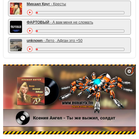
Михаил Круг
- Кресты
ФАРТОВЫЙ
- А вам меня не сломать
unknown
- Лето , Афган это +50