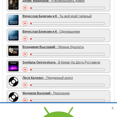
Денис Майданов
- Я возвращаюсь домой
Вячеслав Березин и К
- Ты мой край таёжный
Вячеслав Березин и К
- Однокашники
Владимир Высоцкий
- Чёрные бушлаты
Svetlana Ostrovskaya
- В Киеве На Шота Руставели
Леся Калеват
- Преданный ангел
Федяков Валерий
- Признание
x