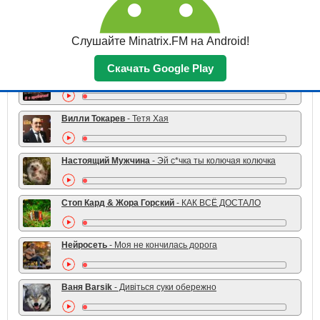
TOP 10 жанра
Серёга
- Бьют Славяне Друг Друга Бьют
Слушайте Minatrix.FM на Android!
Скачать Google Play
Николай Ляу
- Я не старый я с пробегом
Вилли Токарев
- Тетя Хая
Настоящий Мужчина
- Эй с*чка ты колючая колючка
Стоп Кард & Жора Горский
- КАК ВСЁ ДОСТАЛО
Нейросеть
- Моя не кончилась дорога
Ваня Barsik
- Дивіться суки обережно