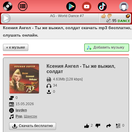
AG - World Dance #7
95
Ксения Ангел - Ты же выжил, солдат скачать mp3 бесплатно,
слушать онлайн.
« к музыке
Добавить музыку
Ксения Ангел - Ты же выжил,
солдат
4.63Mb [128 kbps]
34
0
0
15.05.2026
layden
Pop
,
Шансон
2
0
Скачать бесплатно