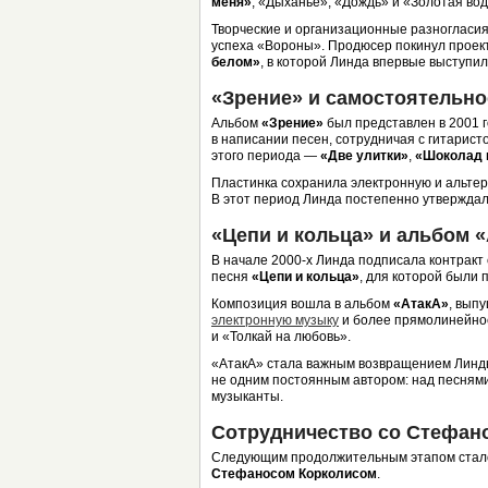
меня»
, «Дыханье», «Дождь» и «Золотая вод
Творческие и организационные разногласи
успеха «Вороны». Продюсер покинул проект
белом»
, в которой Линда впервые выступил
«Зрение» и самостоятельно
Альбом
«Зрение»
был представлен в 2001 г
в написании песен, сотрудничая с гитарис
этого периода —
«Две улитки»
,
«Шоколад 
Пластинка сохранила электронную и альтер
В этот период Линда постепенно утверждала
«Цепи и кольца» и альбом 
В начале 2000-х Линда подписала контракт 
песня
«Цепи и кольца»
, для которой были 
Композиция вошла в альбом
«АтакА»
, вып
электронную музыку
и более прямолинейное
и «Толкай на любовь».
«АтакА» стала важным возвращением Линды
не одним постоянным автором: над песнями
музыканты.
Сотрудничество со Стефан
Следующим продолжительным этапом стало 
Стефаносом Корколисом
.