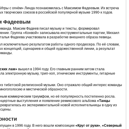
«Игры с огнём» Линда познакомилась с Максимом Фадеевым. Их встреча
х творческих союзов в российской популярной музыке 1990-х годов.
ом Фадеевым
оманда. Максим Фадеев писал музыку и тексты, формировал
ление. Группа «Конвой» записывала инструментальные партии, Михаил
талья Фадеева участвовала в разработке внешнего образа певицы.
ыл исключительно результатом работы одного продюсера. По её словам,
х концепций, сценариев и общей художественной линии, а результат
оманды.
ских лам»
вышел в 1994 году. Его главным ранним хитом стала
ала электронную музыку, трип-хоп, этнические инструменты, гитарные
 из тибетской религиозной музыки. Оно отражало общий интерес команды
 многоголосию и мистической образности.
нным коммерческим триумфом, но её популярность постепенно росла.
онцертные выступления и появление ремиксового альбома
«Танцы
 превратилась из экспериментальной новой исполнительницы в одну из
 сцены.
рности
пущен в 1996 году. В него вошли композиции
«Круг от руки»
,
«Северный