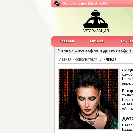
Онлайн радио Minatrix.FM
АВТОРИЗАЦИЯ
Главная
Музыка
TOP D
Линда - Биография и дискография,
100
Главная
›
Исполнители
›
Л
› Линда
Линда
самоб
Насто
апреля
В тво
трип-х
Широк
«Севе
«Агони
Дет
Светл
Казах