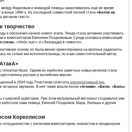
а».
я между Фадеевым и командой певицы накапливались ещё во время
 в конце 1990-х. Их последней совместной песней стала
«Белое на
а автором текста.
е творчество
оду и обозначил начало нового этапа. Линда стала активнее участвовать
том и композитором Евгением Поздняковым. Среди основных композиций
и слеза»
, «Небо льёт» и «Лихорадка в темноте».
нативную основу, но была менее ориентирована на крупные радиохиты.
сь не только как исполнительница, но и как самостоятельный автор.
«АтакА»
с Universal Music. Одним из наиболее заметных новых релизов стала
подготовлены русская и английская версии.
ущенный в 2004 году. Пластинка сочетала
альтернативный рок
,
 гитарное звучание. В неё также вошли песни
«Агония»
,
«Беги»
,
«Боль»
 к широкой аудитории. При этом музыкальный материал создавался уже
 работали сама певица, Евгений Поздняков, Мара, Любаша и другие
осом Корколисом
сотрудничество с греческим композитором, пианистом и продюсером