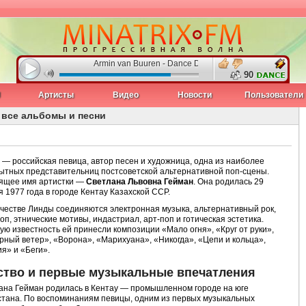
Armin van Buuren - Dance Department (feat. Hardwell 13 Se
90
J
Артисты
Видео
Новости
Пользователи
 все альбомы и песни
— российская певица, автор песен и художница, одна из наиболее
ытных представительниц постсоветской альтернативной поп-сцены.
ящее имя артистки —
Светлана Львовна Гейман
. Она родилась 29
 1977 года в городе Кентау Казахской ССР.
рчестве Линды соединяются электронная музыка, альтернативный рок,
оп, этнические мотивы, индастриал, арт-поп и готическая эстетика.
ую известность ей принесли композиции «Мало огня», «Круг от руки»,
рный ветер», «Ворона», «Марихуана», «Никогда», «Цепи и кольца»,
я» и «Беги».
ство и первые музыкальные впечатления
ана Гейман родилась в Кентау — промышленном городе на юге
стана. По воспоминаниям певицы, одним из первых музыкальных