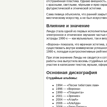
отстранённая пластика. Однако внешность 
с красными, светлыми, чёрными и ярко ок
футуристической и этнической эстетики.
Сама певица объясняла, что ранний закрыт
мистическому искусству, а не был искусств
Влияние и значение
Линда стала одной из первых исполнительн
электронное и этническое звучание частью
эстрады 1990-х — как музыкально, так и виз
«Ворона» показала, что мрачная эстетика,
существовать внутри коммерчески успешног
1990-х, попадая в ретроспективные рейтин
При этом значение Линды не сводится к со
работы она выпустила восемь студийных а
участие в написании текстов, музыки, офо
Основная дискография
Студийные альбомы:
1994 — «Песни тибетских лам»
1996 — «Ворона»
1999 — «Плацента»
2001 — «Зрение»
2004 — «АтакА»
2006 — «АлеАда»
2008 — «Sкор-Пионы»