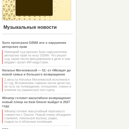
Музыкальные новости
Suno проиграла GEMA иск о нарушении
авторских прав
Немецкий суд признал Suno нарушителем
авторских прав по иску GEMA. Что решил
суд, какие песни фигурировали в деле и чем
вердикт грозит ИИ-индустрии.
Наталье Могилевской — 51: от «Місяця» до
новой семьи и большого возвращения
2 августа Наталье Могилевской исполнился
51 год. Вспоминаем главные песни артистки,
ее путь на телевидении, отношения, семью и
влияние на украинскую поп-сцену.
Winamp готовит масштабное возвращение:
новый плеер на базе Deezer выйдет в 2027
году
Winamp готовит масштабный перезапуск
совместно с Deezer. Новый плеер объединит
стриминг, локальную музыку, радио,
подкасты и облачные коллекции.