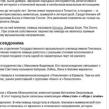
стве, была домбра. Звучание народных инструментов, речитативов и
её интересе к этнической музыке и необычным вокальным интонациям.
о до четырёх лет. Затем семья переехала в Тольятти, а позднее — в
 интересовалась живописью, гравюрой и литературой. Среди близких ей
ронима Босха и Николая Гоголя. Эти увлечения повлияли не только на
проекта Линда.
их на неё влияние, певица называла
Nirvana
, Дэвида Боуи, The Doors,
 При этом её собственное творчество никогда не являлось прямым
ому музыкальному направлению.
псевдонима
ное отделение Государственного музыкального училища имени Гнесиных.
учение помогло певице работать с разными стилями исполнения и
оторая позднее стала одной из характерных черт её раннего
сотрудничества с Максимом Фадеевым. Его происхождение связывают с
ми Светлану называла бабушка: Лэйна, Лина и близкие варианты.
ствовала в телевизионном конкурсе «Поколение» в Юрмале. Там на неё
с, ранее работавший с группами «Кино» и «Технология».
ала с Юрием Айзеншписом, композиторами Виталием Окороковым,
 В этот период были записаны композиции
«Нон-стоп»
и
«Игра с огнём»
.
деоклип. В нём певица предстала в образе, близком к коммерческой поп-
метно отличалась от мрачного и этнического направления, которое