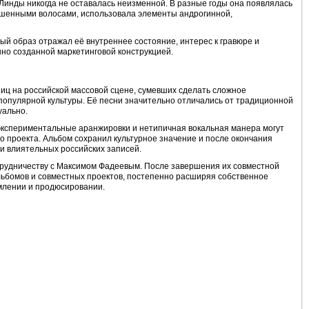
Линды никогда не оставалась неизменной. В разные годы она появлялась
рашенными волосами, использовала элементы андрогинной,
ый образ отражал её внутреннее состояние, интерес к гравюре и
енно созданной маркетинговой конструкцией.
иц на российской массовой сцене, сумевших сделать сложное
 популярной культуры. Её песни значительно отличались от традиционной
уально.
 экспериментальные аранжировки и нетипичная вокальная манера могут
о проекта. Альбом сохранил культурное значение и после окончания
ги влиятельных российских записей.
трудничеству с Максимом Фадеевым. После завершения их совместной
льбомов и совместных проектов, постепенно расширяя собственное
рмлении и продюсировании.