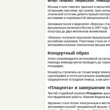
ветер»
,
«Ворона»
,
«Марихуана»
,
«Никогда
Музыка стала тяжелее, мрачнее и масштабн
гитарными партиями, арт-роком, трип-хопо
этнической эстетике дебюта пришёл контр
костюмами и подчёркнутой эмоциональной 
Заглавная песня и видеоклип «Ворона» ста
музыкальных релизов в России в 1997 году
полутора до двух миллионов экземпляров.
«Ворона» получила признание музыкальной
российских альбомов. Пластинка стала не т
экспериментальная электронная музыка мог
Концертный образ
Успех сопровождался интенсивной гастрол
периоды команда могла проводить до сорока
площадках.
Концерты строились не только вокруг вокал
сценография и почти ритуальное взаимодей
традиционная эстрадная певица, а как цен
«Плацента» и завершение п
Третий студийный альбом
«Плацента»
выше
постфадеевская работа: Максим Фадеев вы
Звучание стало более электронным и жёстк
экспериментальной танцевальной музыки.