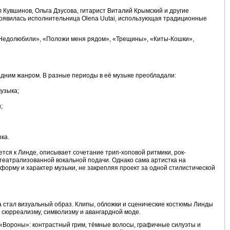
 Кувшинов, Ольга Дзусова, гитарист Виталий Крымский и другие
оявилась исполнительница Olena Uutai, использующая традиционные
«Недолюбили», «Положи меня рядом», «Трещины», «Киты-Кошки»,
одним жанром. В разные периоды в её музыке преобладали:
узыка;
;
ка.
ется к Линде, описывает сочетание трип-хоповой ритмики, рок-
театрализованной вокальной подачи. Однако сама артистка на
орму и характер музыки, не закрепляя проект за одной стилистической
 стал визуальный образ. Клипы, обложки и сценические костюмы Линды
у, сюрреализму, символизму и авангардной моде.
«Вороны»: контрастный грим, тёмные волосы, графичные силуэты и