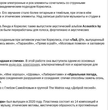
отором электронные и рок-элементы сочетались со струнными
 академическим подходом Корколиса.
»
. Его звучание стало более гитарным и тяжёлым, при этом в нём
 и этнические элементы. Над записью работали музыканты и студии в
es Линда и Корколис также выпустили акустический альбом
Acoustics by
дов были переработаны для голоса, фортепиано и акустических
озданным при активном участии Корколиса, стал
«Лай, @!»
, выпущенный
весь меня», «Паранойя», «Прямо в рай!», «Мозговые помехи» и заглавную
ндаши и спички»
. В этой работе она выступила одним из основных
динила
инди-рок
,
электронику
, альтернативный поп и характерную для
ом», «Мне хорошо», «Шрамы», «Лабиринтами» и
«Идеальная погода,
дею соединения разрушения и созидания: спички способны зажечь огонь,
а.
о с Глебом Самойловым и группой The Matrixx над «Доброй песней».
ира»
был выпущен в 2020 году. Пластинка состоит из 14 композиций и
 музыку, этнические мотивы, мистическую образность и протяжённые