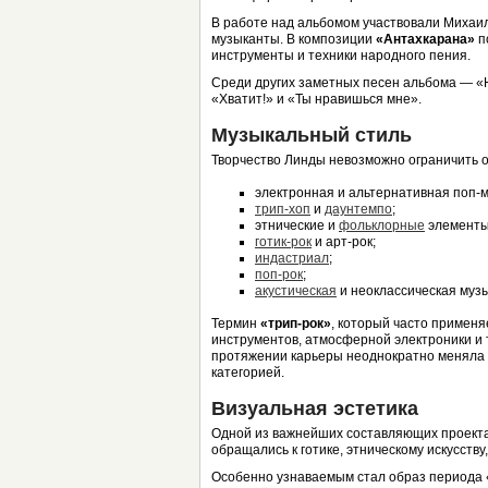
В работе над альбомом участвовали Михаил
музыканты. В композиции
«Антахкарана»
п
инструменты и техники народного пения.
Среди других заметных песен альбома — 
«Хватит!» и «Ты нравишься мне».
Музыкальный стиль
Творчество Линды невозможно ограничить 
электронная и альтернативная поп-м
трип-хоп
и
даунтемпо
;
этнические и
фольклорные
элементы
готик-рок
и арт-рок;
индастриал
;
поп-рок
;
акустическая
и неоклассическая музы
Термин
«трип-рок»
, который часто применя
инструментов, атмосферной электроники и 
протяжении карьеры неоднократно меняла ф
категорией.
Визуальная эстетика
Одной из важнейших составляющих проекта
обращались к готике, этническому искусств
Особенно узнаваемым стал образ периода 