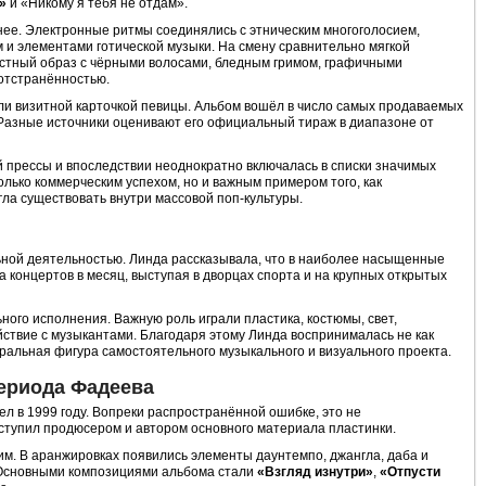
»
и «Никому я тебя не отдам».
ее. Электронные ритмы соединялись с этническим многоголосием,
м и элементами готической музыки. На смену сравнительно мягкой
астный образ с чёрными волосами, бледным гримом, графичными
отстранённостью.
ли визитной карточкой певицы. Альбом вошёл в число самых продаваемых
. Разные источники оценивают его официальный тираж в диапазоне от
 прессы и впоследствии неоднократно включалась в списки значимых
олько коммерческим успехом, но и важным примером того, как
ла существовать внутри массовой поп-культуры.
ьной деятельностью. Линда рассказывала, что в наиболее насыщенные
 концертов в месяц, выступая в дворцах спорта и на крупных открытых
ьного исполнения. Важную роль играли пластика, костюмы, свет,
ствие с музыкантами. Благодаря этому Линда воспринималась не как
тральная фигура самостоятельного музыкального и визуального проекта.
ериода Фадеева
л в 1999 году. Вопреки распространённой ошибке, это не
ступил продюсером и автором основного материала пластинки.
им. В аранжировках появились элементы даунтемпо, джангла, даба и
 Основными композициями альбома стали
«Взгляд изнутри»
,
«Отпусти