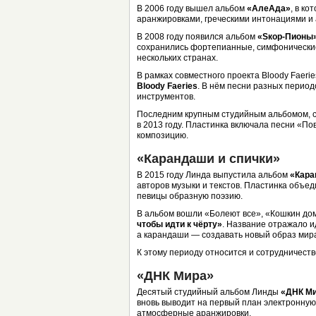
В 2006 году вышел альбом
«АлеАда»
, в к
аранжировками, греческими интонациями и
В 2008 году появился альбом
«Sкор-Пионы
сохранились фортепианные, симфонические
нескольких странах.
В рамках совместного проекта Bloody Faeri
Bloody Faeries
. В нём песни разных перио
инструментов.
Последним крупным студийным альбомом, с
в 2013 году. Пластинка включала песни «По
композицию.
«Карандаши и спички»
В 2015 году Линда выпустила альбом
«Кара
авторов музыки и текстов. Пластинка объе
певицы образную поэзию.
В альбом вошли «Болеют все», «Кошкин д
чтобы идти к чёрту»
. Название отражало и
а карандаши — создавать новый образ мир
К этому периоду относится и сотрудничеств
«ДНК Мира»
Десятый студийный альбом Линды
«ДНК М
вновь выводит на первый план электронную
атмосферные аранжировки.