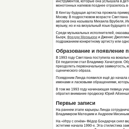
инструментов, которые она услышала в дет
монотонных напевов позднее отразилось в 
В Кентау будущая артистка прожила примерн
Москву. В подростковом возрасте Светлана
авторов она называла Михаила Врубеля, Ие
музыку, но и на визуальный язык будущего 
Среди музыкальных исполнителей, оказавш
Бьорк,
Фредди Меркьюри
и Дженис Джоплин.
подражанием конкретному артисту или одн
Образование и появление 
В 1993 году Светлана поступила на вокаль
Её педагогом стал Владимир Хачатуров. Об
преодолеть первоначальную замкнутость, к
сценического образа.
Псевдоним Линда появился ещё до начала 
именами и ласковыми обращениями, которы
В том же 1993 году начинающая певица уча
обратил внимание продюсер Юрий Айзеншпи
Первые записи
На раннем этапе карьеры Линда сотруднич
Владимиром Матецким и Андреем Мисиным.
На «Игру с огнём» Фёдор Бондарчук снял ви
эстетике начала 1990-х. Эта стилистика за