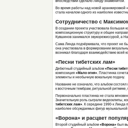
впоследствии сделало Линду знаменитой.
Во время работы над новой аранжировкой 
стала началом одного из наиболее известны
Сотрудничество с Максим
В создании проекта участвовала большая к
композиционную структуру и общее направ
Кувшинов занимался звукорежиссурой, а На
Сама Линда подчёркивала, что проект не б
она участвовала в формировании визуальны
возникал благодаря взаимодействию всей к
«Песни тибетских лам»
Дебютный студийный альбом
«Песни тибет
композиция
«Мало огня»
. Пластинка сочет
элементы и необычную вокальную подачу.
Название не означало, что альбом состоял
к восточным тембрам, ритуальной ритмике,
Первоначально пластинка не стала мгнове
Значительную роль сыграли видеоклипы, к
тибетских лам»
. К середине 1990-х Линда
наиболее обсуждаемых фигур музыкальной
«Ворона» и расцвет популя
Второй студийный альбом
«Ворона»
был вы