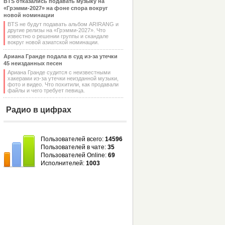
BTS отказались подавать музыку на
«Грэмми-2027» на фоне спора вокруг
новой номинации
BTS не будут подавать альбом ARIRANG и
другие релизы на «Грэмми-2027». Что
известно о решении группы и скандале
вокруг новой азиатской номинации.
Ариана Гранде подала в суд из-за утечки
45 неизданных песен
Ариана Гранде судится с неизвестными
хакерами из-за утечки неизданной музыки,
фото и видео. Что похитили, как продавали
файлы и чего требует певица.
Радио в цифрах
Пользователей всего:
14596
Пользователей в чате:
35
Пользователей Online:
69
Исполнителей:
1003